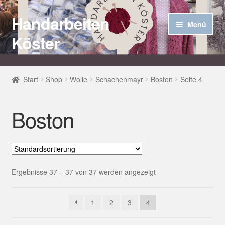
Handarbeiten
Zur
Zum
Menü
Navigation
Inhalt
Köster
springen
springen
Startseite
Start
Shop
Wolle
Schachenmayr
Boston
Seite 4
Über uns
Boston
Aktuelles
Unter
Häkel Techniken
öffnen
Shop
Ergebnisse 37 – 37 von 37 werden angezeigt
Kasse
1
2
3
4