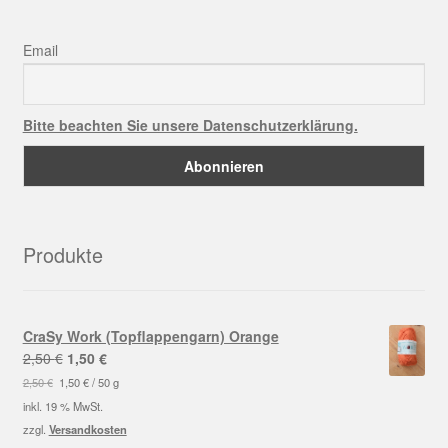
Email
Bitte beachten Sie unsere Datenschutzerklärung.
Produkte
CraSy Work (Topflappengarn) Orange
Ursprünglicher
Aktueller
2,50
€
1,50
€
Preis
Preis
2,50
€
1,50
€
/
50
g
war:
ist:
inkl. 19 % MwSt.
2,50 €
1,50 €.
zzgl.
Versandkosten