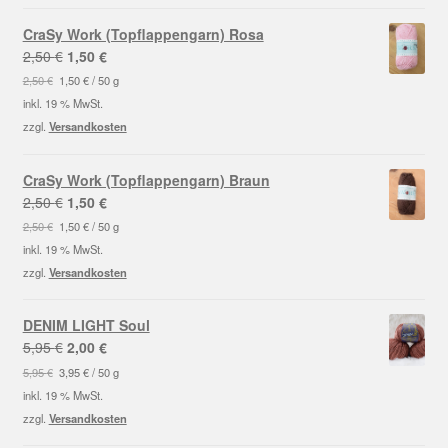
CraSy Work (Topflappengarn) Rosa
Ursprünglicher
Aktueller
2,50
€
1,50
€
Preis
Preis
2,50
€
1,50
€
/
50
g
war:
ist:
inkl. 19 % MwSt.
2,50 €
1,50 €.
zzgl.
Versandkosten
CraSy Work (Topflappengarn) Braun
Ursprünglicher
Aktueller
2,50
€
1,50
€
Preis
Preis
2,50
€
1,50
€
/
50
g
war:
ist:
inkl. 19 % MwSt.
2,50 €
1,50 €.
zzgl.
Versandkosten
DENIM LIGHT Soul
Ursprünglicher
Aktueller
5,95
€
2,00
€
Preis
Preis
5,95
€
3,95
€
/
50
g
war:
ist:
inkl. 19 % MwSt.
5,95 €
2,00 €.
zzgl.
Versandkosten