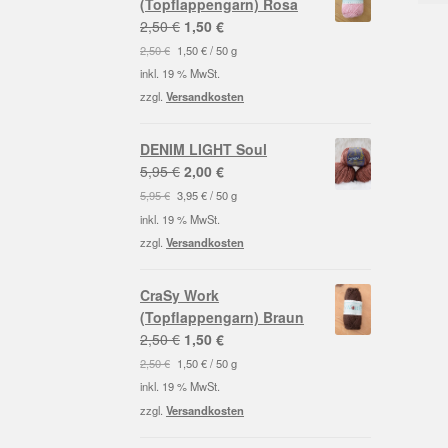
(Topflappengarn) Rosa
Ursprünglicher
Aktueller
2,50
€
1,50
€
Preis
Preis
2,50
€
1,50
€
/
50
g
war:
ist:
inkl. 19 % MwSt.
2,50 €
1,50 €.
zzgl.
Versandkosten
DENIM LIGHT Soul
Ursprünglicher
Aktueller
5,95
€
2,00
€
Preis
Preis
5,95
€
3,95
€
/
50
g
war:
ist:
inkl. 19 % MwSt.
5,95 €
2,00 €.
zzgl.
Versandkosten
CraSy Work
(Topflappengarn) Braun
Ursprünglicher
Aktueller
2,50
€
1,50
€
Preis
Preis
2,50
€
1,50
€
/
50
g
war:
ist:
inkl. 19 % MwSt.
2,50 €
1,50 €.
zzgl.
Versandkosten