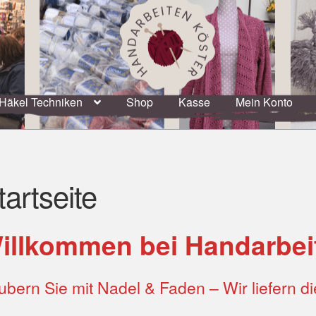
Häkel Techniken
Shop
Kasse
Mein Konto
tartseite
illkommen
bei Handarbei
ubern Sie mit Nadel & Faden – Wir liefern di