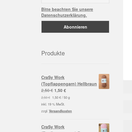
Bitte beachten Sie unsere
Datenschutzerklärung.
Produkte
CraSy Work
(Topflappengarn) Hellbraun
Ursprünglicher
Aktueller
2,50
€
1,50
€
Preis
Preis
2,50
€
1,50
€
/
50
g
war:
ist:
inkl. 19 % MwSt.
2,50 €
1,50 €.
zzgl.
Versandkosten
CraSy Work