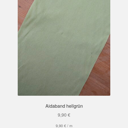
Aidaband hellgrün
9,90
€
9,90
€
/
m