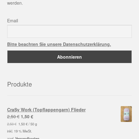
werden.
Email
Bitte beachten Sie unsere Datenschutzerklärung.
Produkte
CraSy Work (Topflappengarn) Flieder
Ursprünglicher
Aktueller
2,50
€
1,50
€
Preis
Preis
2,50
€
1,50
€
/
50
g
war:
ist:
inkl. 19 % MwSt.
2,50 €
1,50 €.
zzgl.
Versandkosten