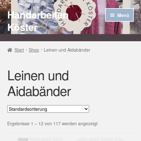
Handarbeiten
Zur
Zum
Menü
Navigation
Inhalt
Köster
springen
springen
Startseite
Start
Shop
Leinen und Aidabänder
Über uns
Leinen und
Aktuelles
Aidabänder
Unter
Häkel Techniken
öffnen
Shop
Ergebnisse 1 – 12 von 117 werden angezeigt
Kasse