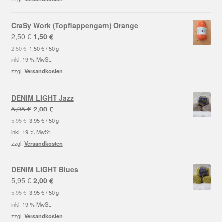
CraSy Work (Topflappengarn) Orange
Ursprünglicher
Aktueller
2,50
€
1,50
€
Preis
Preis
2,50
€
1,50
€
/
50
g
war:
ist:
inkl. 19 % MwSt.
2,50 €
1,50 €.
zzgl.
Versandkosten
DENIM LIGHT Jazz
Ursprünglicher
Aktueller
5,95
€
2,00
€
Preis
Preis
5,95
€
3,95
€
/
50
g
war:
ist:
inkl. 19 % MwSt.
5,95 €
2,00 €.
zzgl.
Versandkosten
DENIM LIGHT Blues
Ursprünglicher
Aktueller
5,95
€
2,00
€
Preis
Preis
5,95
€
3,95
€
/
50
g
war:
ist:
inkl. 19 % MwSt.
5,95 €
2,00 €.
zzgl.
Versandkosten