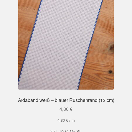
Aidaband weiß – blauer Rüschenrand (12 cm)
4,80
€
4,80
€
/
m
inkl. 19 % MwSt.