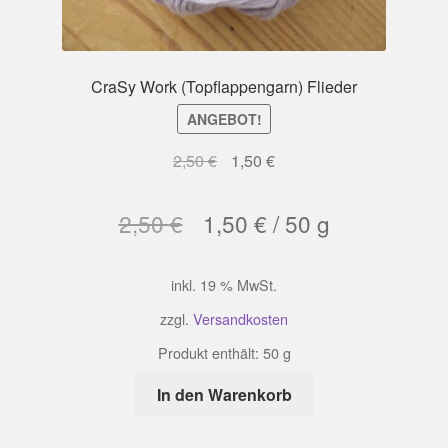
CraSy Work (Topflappengarn) Flieder
ANGEBOT!
Ursprünglicher
Aktueller
2,50
€
1,50
€
Preis
Preis
war:
ist:
2,50
€
1,50
€
/
50
g
2,50 €
1,50 €.
inkl. 19 % MwSt.
zzgl.
Versandkosten
Produkt enthält: 50
g
In den Warenkorb