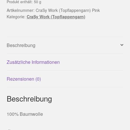
Menge
Produkt enthält: 50
g
Artikelnummer:
CraSy Work (Topflappengarn) Pink
Kategorie:
CraSy Work (Topflappengarn)
Beschreibung
Zusätzliche Informationen
Rezensionen (0)
Beschreibung
100% Baumwolle