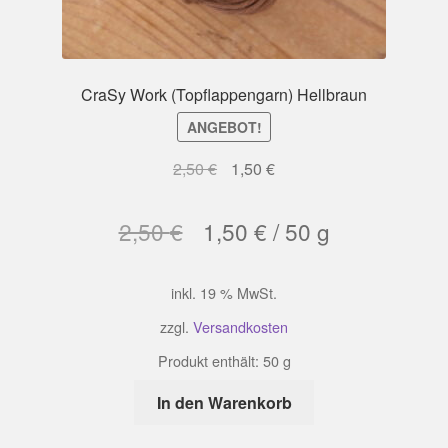
CraSy Work (Topflappengarn) Hellbraun
ANGEBOT!
Ursprünglicher
Aktueller
2,50
€
1,50
€
Preis
Preis
war:
ist:
2,50
€
1,50
€
/
50
g
2,50 €
1,50 €.
inkl. 19 % MwSt.
zzgl.
Versandkosten
Produkt enthält: 50
g
In den Warenkorb