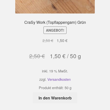
CraSy Work (Topflappengarn) Grün
ANGEBOT!
Ursprünglicher
Aktueller
2,50
€
1,50
€
Preis
Preis
war:
ist:
2,50
€
1,50
€
/
50
g
2,50 €
1,50 €.
inkl. 19 % MwSt.
zzgl.
Versandkosten
Produkt enthält: 50
g
In den Warenkorb