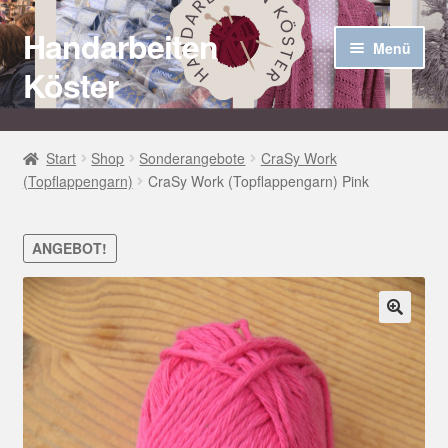
Handarbeiten
Zur
Zum
Menü
Navigation
Inhalt
Köster
springen
springen
Startseite
Start
Shop
Sonderangebote
CraSy Work
(Topflappengarn)
CraSy Work (Topflappengarn) Pink
Über uns
Aktuelles
ANGEBOT!
Unter
Häkel Techniken
öffnen
🔍
Shop
Kasse