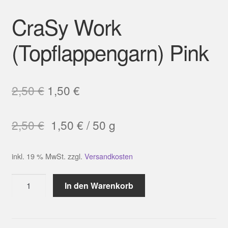
CraSy Work
(Topflappengarn) Pink
Ursprünglicher
Aktueller
2,50
€
1,50
€
Preis
Preis
2,50
€
1,50
€
/
50
g
war:
ist:
2,50 €
1,50 €.
inkl. 19 % MwSt.
zzgl.
Versandkosten
CraSy
In den Warenkorb
Work
(Topflappengarn)
Pink