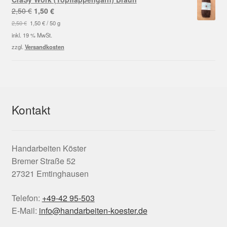
Ursprünglicher
Aktueller
2,50
€
1,50
€
Preis
Preis
2,50
€
1,50
€
/
50
g
war:
ist:
inkl. 19 % MwSt.
2,50 €
1,50 €.
zzgl.
Versandkosten
Kontakt
Handarbeiten Köster
Bremer Straße 52
27321 Emtinghausen
Telefon:
+49-42 95-503
E-Mail:
info@handarbeiten-koester.de