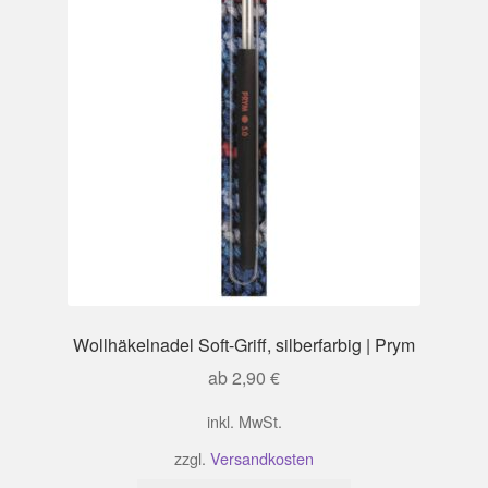
gewählt
werden
Wollhäkelnadel Soft-Griff, silberfarbig | Prym
ab
2,90
€
inkl. MwSt.
zzgl.
Versandkosten