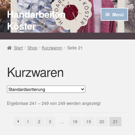
Handarbeiten
Zur
Zum
Menü
Navigation
Inhalt
Köster
springen
springen
Startseite
Start
Shop
Kurzwaren
Seite 21
Über uns
Kurzwaren
Aktuelles
Unter
Häkel Techniken
öffnen
Shop
Ergebnisse 241 – 249 von 249 werden angezeigt
Kasse
1
2
3
…
18
19
20
21