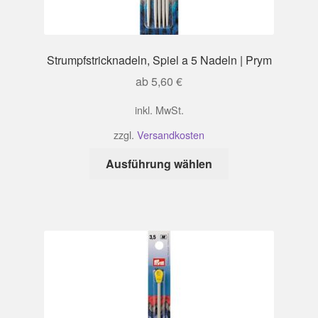
Strumpfstricknadeln, Spiel a 5 Nadeln | Prym
ab
5,60
€
inkl. MwSt.
zzgl.
Versandkosten
Dieses
Ausführung wählen
Produkt
weist
mehrere
Varianten
auf.
Die
Optionen
können
auf