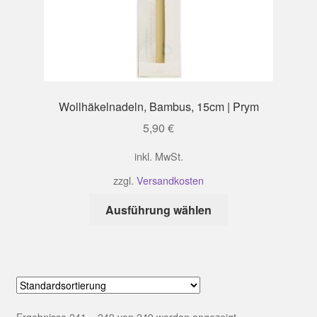
Wollhäkelnadeln, Bambus, 15cm | Prym
5,90
€
inkl. MwSt.
zzgl.
Versandkosten
Dieses
Ausführung wählen
Produkt
weist
mehrere
Varianten
auf.
Die