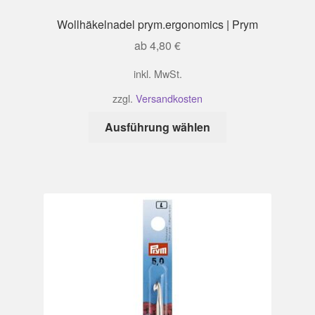
Wollhäkelnadel prym.ergonomics | Prym
ab
4,80
€
inkl. MwSt.
zzgl.
Versandkosten
Dieses
Ausführung wählen
Produkt
weist
mehrere
Varianten
auf.
Die
Optionen
können
auf
der
Produktseite