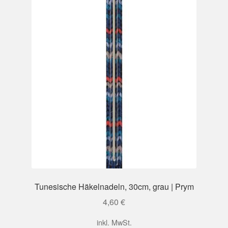
der
Produktseite
gewählt
werden
Tunesische Häkelnadeln, 30cm, grau | Prym
4,60
€
inkl. MwSt.