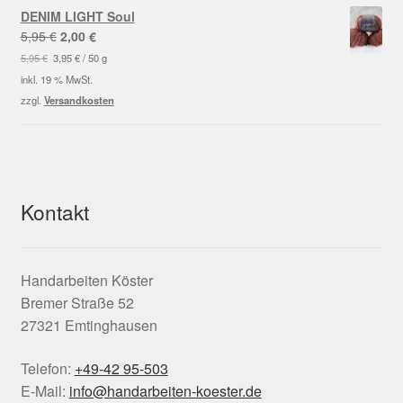
DENIM LIGHT Soul
Ursprünglicher
Aktueller
5,95
€
2,00
€
Preis
Preis
5,95
€
3,95
€
/
50
g
war:
ist:
inkl. 19 % MwSt.
5,95 €
2,00 €.
zzgl.
Versandkosten
Kontakt
Handarbeiten Köster
Bremer Straße 52
27321 Emtinghausen
Telefon:
+49-42 95-503
E-Mail:
info@handarbeiten-koester.de