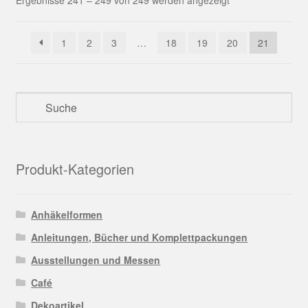
Ergebnisse 241 – 249 von 249 werden angezeigt
Optionen
können
auf
1
2
3
…
18
19
20
21
der
Produktseite
gewählt
werden
Produkt-Kategorien
Anhäkelformen
Anleitungen, Bücher und Komplettpackungen
Ausstellungen und Messen
Café
Dekoartikel