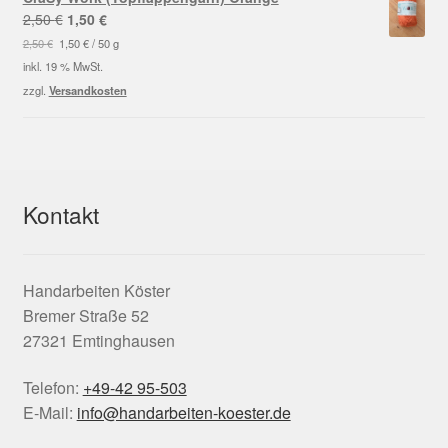
Ursprünglicher
Aktueller
2,50
€
1,50
€
Preis
Preis
2,50
€
1,50
€
/
50
g
war:
ist:
inkl. 19 % MwSt.
2,50 €
1,50 €.
zzgl.
Versandkosten
Kontakt
Handarbeiten Köster
Bremer Straße 52
27321 Emtinghausen
Telefon:
+49-42 95-503
E-Mail:
info@handarbeiten-koester.de