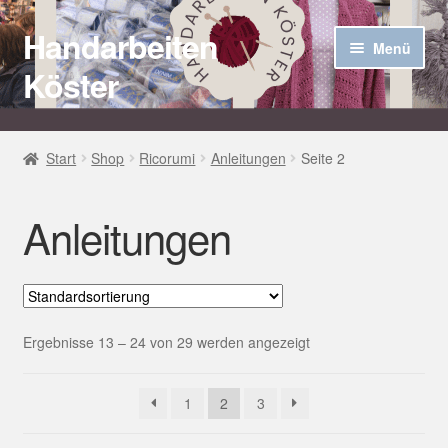
Handarbeiten
Zur
Zum
Menü
Navigation
Inhalt
Köster
springen
springen
Startseite
Start
Shop
Ricorumi
Anleitungen
Seite 2
Über uns
Anleitungen
Aktuelles
Unter
Häkel Techniken
öffnen
Shop
Ergebnisse 13 – 24 von 29 werden angezeigt
Kasse
1
2
3