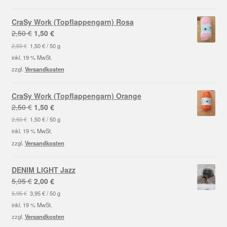
CraSy Work (Topflappengarn) Rosa
Ursprünglicher
Aktueller
2,50
€
1,50
€
Preis
Preis
2,50
€
1,50
€
/
50
g
war:
ist:
inkl. 19 % MwSt.
2,50 €
1,50 €.
zzgl.
Versandkosten
CraSy Work (Topflappengarn) Orange
Ursprünglicher
Aktueller
2,50
€
1,50
€
Preis
Preis
2,50
€
1,50
€
/
50
g
war:
ist:
inkl. 19 % MwSt.
2,50 €
1,50 €.
zzgl.
Versandkosten
DENIM LIGHT Jazz
Ursprünglicher
Aktueller
5,95
€
2,00
€
Preis
Preis
5,95
€
3,95
€
/
50
g
war:
ist:
inkl. 19 % MwSt.
5,95 €
2,00 €.
zzgl.
Versandkosten