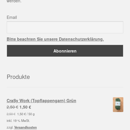
werden.
Email
Bitte beachten Sie unsere Datenschutzerklärung.
Produkte
CraSy Work (Topflappengarn) Grün
Ursprünglicher
Aktueller
2,50
€
1,50
€
Preis
Preis
2,50
€
1,50
€
/
50
g
war:
ist:
inkl. 19 % MwSt.
2,50 €
1,50 €.
zzgl.
Versandkosten