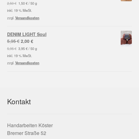
Preis
Preis
2,50
€
1,50
€
/
50
g
war:
ist:
inkl. 19 % MwSt.
2,50 €
1,50 €.
zzgl.
Versandkosten
DENIM LIGHT Soul
Ursprünglicher
Aktueller
5,95
€
2,00
€
Preis
Preis
5,95
€
3,95
€
/
50
g
war:
ist:
inkl. 19 % MwSt.
5,95 €
2,00 €.
zzgl.
Versandkosten
Kontakt
Handarbeiten Köster
Bremer Straße 52