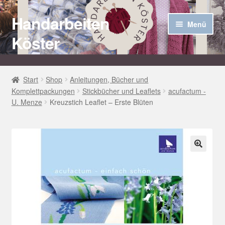
Handarbeiten
Zur
Zum
Menü
Navigation
Inhalt
Köster
springen
springen
Startseite
Start
Shop
Anleitungen, Bücher und
Komplettpackungen
Stickbücher und Leaflets
acufactum -
Über uns
U. Menze
Kreuzstich Leaflet – Erste Blüten
Aktuelles
Unter
Häkel Techniken
öffnen
🔍
Shop
Kasse