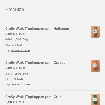
Produkte
CraSy Work (Topflappengarn) Hellbraun
Ursprünglicher
Aktueller
2,50
€
1,50
€
Preis
Preis
2,50
€
1,50
€
/
50
g
war:
ist:
inkl. 19 % MwSt.
2,50 €
1,50 €.
zzgl.
Versandkosten
CraSy Work (Topflappengarn) Orange
Ursprünglicher
Aktueller
2,50
€
1,50
€
Preis
Preis
2,50
€
1,50
€
/
50
g
war:
ist:
inkl. 19 % MwSt.
2,50 €
1,50 €.
zzgl.
Versandkosten
CraSy Work (Topflappengarn) Grün
Ursprünglicher
Aktueller
2,50
€
1,50
€