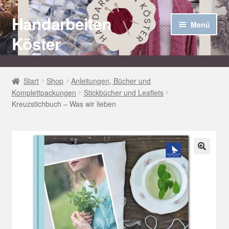
Handarbeiten
Zur
Zum
Menü
Navigation
Inhalt
Köster
springen
springen
Startseite
Start
Shop
Anleitungen, Bücher und
Komplettpackungen
Stickbücher und Leaflets
Über uns
Kreuzstichbuch – Was wir lieben
Aktuelles
Unter
Häkel Techniken
öffnen
🔍
Shop
Kasse