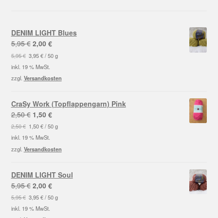
DENIM LIGHT Blues
Ursprünglicher
Aktueller
5,95
€
2,00
€
Preis
Preis
5,95
€
3,95
€
/
50
g
war:
ist:
inkl. 19 % MwSt.
5,95 €
2,00 €.
zzgl.
Versandkosten
CraSy Work (Topflappengarn) Pink
Ursprünglicher
Aktueller
2,50
€
1,50
€
Preis
Preis
2,50
€
1,50
€
/
50
g
war:
ist:
inkl. 19 % MwSt.
2,50 €
1,50 €.
zzgl.
Versandkosten
DENIM LIGHT Soul
Ursprünglicher
Aktueller
5,95
€
2,00
€
Preis
Preis
5,95
€
3,95
€
/
50
g
war:
ist:
inkl. 19 % MwSt.
5,95 €
2,00 €.