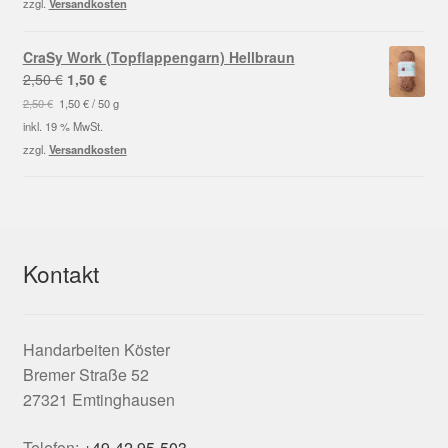
zzgl.
Versandkosten
CraSy Work (Topflappengarn) Hellbraun
Ursprünglicher
Aktueller
2,50
€
1,50
€
Preis
Preis
2,50
€
1,50
€
/
50
g
war:
ist:
inkl. 19 % MwSt.
2,50 €
1,50 €.
zzgl.
Versandkosten
Kontakt
Handarbeiten Köster
Bremer Straße 52
27321 Emtinghausen
Telefon:
+49-42 95-503