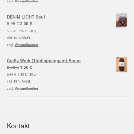
zzgl.
Versandkosten
DENIM LIGHT Soul
Ursprünglicher
Aktueller
5,95
€
2,00
€
Preis
Preis
5,95
€
3,95
€
/
50
g
war:
ist:
inkl. 19 % MwSt.
5,95 €
2,00 €.
zzgl.
Versandkosten
CraSy Work (Topflappengarn) Braun
Ursprünglicher
Aktueller
2,50
€
1,50
€
Preis
Preis
2,50
€
1,50
€
/
50
g
war:
ist:
inkl. 19 % MwSt.
2,50 €
1,50 €.
zzgl.
Versandkosten
Kontakt