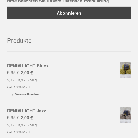
Bitte beachten Sie unsere Datenschutzerklärung.
Produkte
DENIM LIGHT Blues
Ursprünglicher
Aktueller
5,95
€
2,00
€
Preis
Preis
5,95
€
3,95
€
/
50
g
war:
ist:
inkl. 19 % MwSt.
5,95 €
2,00 €.
zzgl.
Versandkosten
DENIM LIGHT Jazz
Ursprünglicher
Aktueller
5,95
€
2,00
€
Preis
Preis
5,95
€
3,95
€
/
50
g
war:
ist:
inkl. 19 % MwSt.
5,95 €
2,00 €.