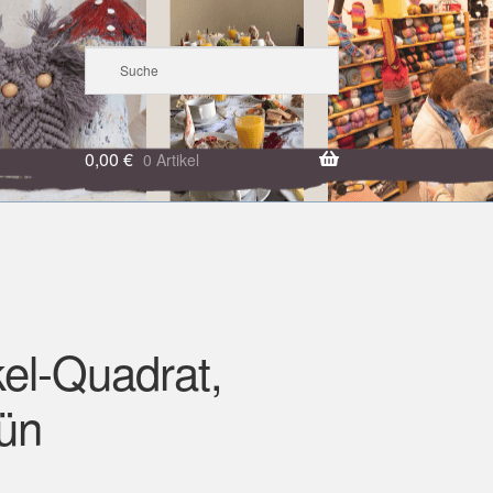
0,00
€
0 Artikel
el-Quadrat,
rün