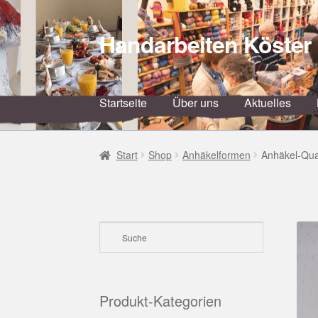
Handarbeiten Köster
Zur
Zum
Navigation
Inhalt
springen
springen
Startseite
Über uns
Aktuelles
Start
Shop
Anhäkelformen
Anhäkel-Qua
Produkt-Kategorien