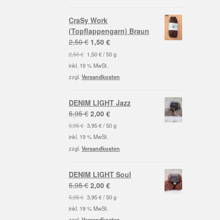
CraSy Work
(Topflappengarn) Braun
Ursprünglicher
Aktueller
2,50
€
1,50
€
Preis
Preis
2,50
€
1,50
€
/
50
g
war:
ist:
inkl. 19 % MwSt.
2,50 €
1,50 €.
zzgl.
Versandkosten
DENIM LIGHT Jazz
Ursprünglicher
Aktueller
5,95
€
2,00
€
Preis
Preis
5,95
€
3,95
€
/
50
g
war:
ist:
inkl. 19 % MwSt.
5,95 €
2,00 €.
zzgl.
Versandkosten
DENIM LIGHT Soul
Ursprünglicher
Aktueller
5,95
€
2,00
€
Preis
Preis
5,95
€
3,95
€
/
50
g
war:
ist:
inkl. 19 % MwSt.
5,95 €
2,00 €.
zzgl.
Versandkosten