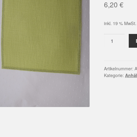
6,20
€
inkl. 19 % MwSt.
Anhäkel-
Quadrat,
Hellgrün
Menge
Artikelnummer:
A
Kategorie:
Anhä