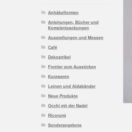
Anhäkelformen
Anleitungen, Bücher und
Komplettpackungen
Ausstellungen und Messen
Café
Dekoartikel
Frottier zum Aussticken
Kurzwaren
Leinen und Aidabänder
Neue Produkte
Occhi mit der Nadel
Ricorumi
Sonderangebote