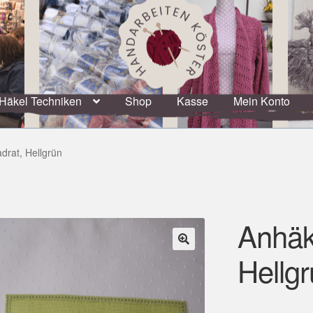
Häkel Techniken
Shop
Kasse
Mein Konto
drat, Hellgrün
Anhäk
Hellg
🔍