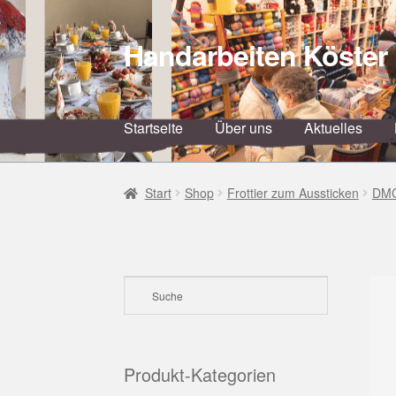
Handarbeiten Köster
Zur
Zum
Navigation
Inhalt
springen
springen
Startseite
Über uns
Aktuelles
Start
Shop
Frottier zum Aussticken
DM
Produkt-Kategorien