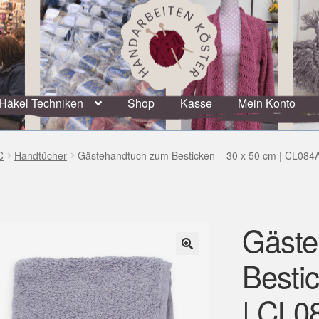
Häkel Techniken
Shop
Kasse
Mein Konto
C
Handtücher
Gästehandtuch zum Besticken – 30 x 50 cm | CL084
Gäste
Besti
🔍
| CL0