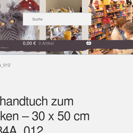
0,00
€
0 Artikel
A_012
handtuch zum
cken – 30 x 50 cm
84A_012