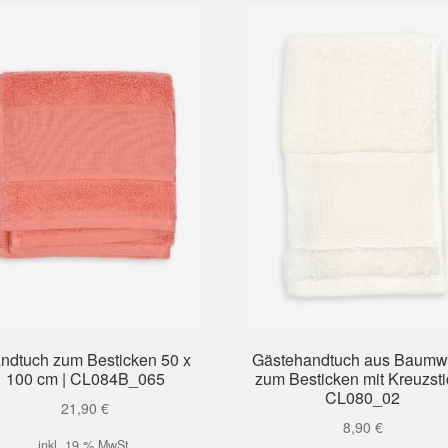
ndtuch zum Besticken 50 x
Gästehandtuch aus Baumw
100 cm | CL084B_065
zum Besticken mit Kreuzsti
CL080_02
21,90
€
8,90
€
inkl. 19 % MwSt.