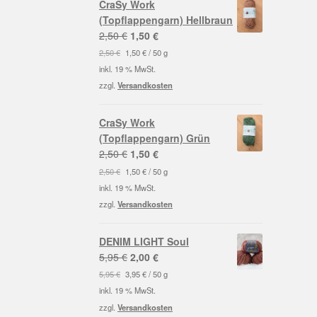
CraSy Work
(Topflappengarn) Hellbraun
Ursprünglicher
Aktueller
2,50
€
1,50
€
Preis
Preis
2,50
€
1,50
€
/
50
g
war:
ist:
inkl. 19 % MwSt.
2,50 €
1,50 €.
zzgl.
Versandkosten
CraSy Work
(Topflappengarn) Grün
Ursprünglicher
Aktueller
2,50
€
1,50
€
Preis
Preis
2,50
€
1,50
€
/
50
g
war:
ist:
inkl. 19 % MwSt.
2,50 €
1,50 €.
zzgl.
Versandkosten
DENIM LIGHT Soul
Ursprünglicher
Aktueller
5,95
€
2,00
€
Preis
Preis
5,95
€
3,95
€
/
50
g
war:
ist:
inkl. 19 % MwSt.
5,95 €
2,00 €.
zzgl.
Versandkosten