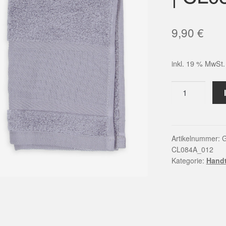
9,90
€
inkl. 19 % MwSt.
Gästehandtuch
zum
Besticken
-
30
Artikelnummer:
G
CL084A_012
x
Kategorie:
Hand
50
cm
|
CL084A_012
Menge