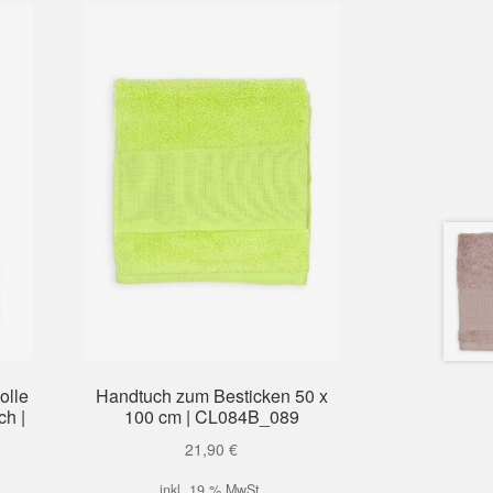
olle
Handtuch zum Besticken 50 x
ch |
100 cm | CL084B_089
21,90
€
inkl. 19 % MwSt.