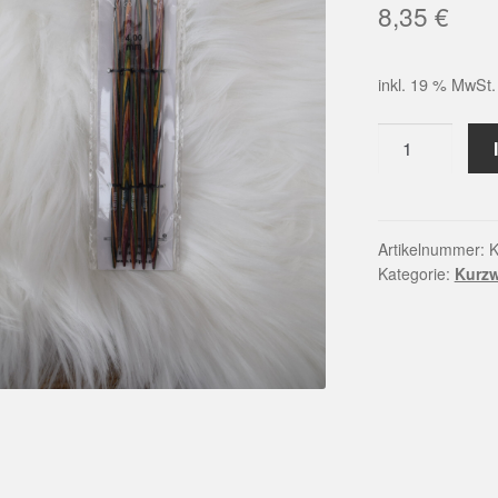
8,35
€
inkl. 19 % MwSt.
KnitPro
Symfonie
Nadeln
(4,0mm)
Menge
Artikelnummer:
K
Kategorie:
Kurz