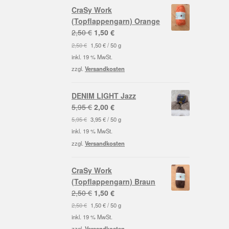
CraSy Work
(Topflappengarn) Orange
Ursprünglicher
Aktueller
2,50
€
1,50
€
Preis
Preis
2,50
€
1,50
€
/
50
g
war:
ist:
inkl. 19 % MwSt.
2,50 €
1,50 €.
zzgl.
Versandkosten
DENIM LIGHT Jazz
Ursprünglicher
Aktueller
5,95
€
2,00
€
Preis
Preis
5,95
€
3,95
€
/
50
g
war:
ist:
inkl. 19 % MwSt.
5,95 €
2,00 €.
zzgl.
Versandkosten
CraSy Work
(Topflappengarn) Braun
Ursprünglicher
Aktueller
2,50
€
1,50
€
Preis
Preis
2,50
€
1,50
€
/
50
g
war:
ist:
inkl. 19 % MwSt.
2,50 €
1,50 €.
zzgl.
Versandkosten