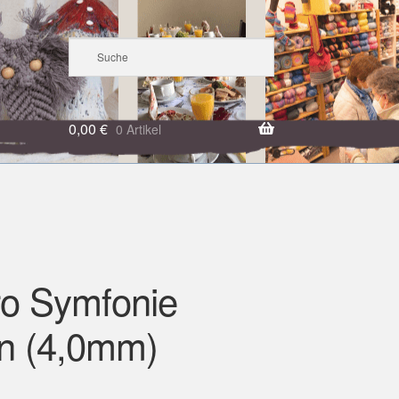
0,00
€
0 Artikel
ro Symfonie
n (4,0mm)