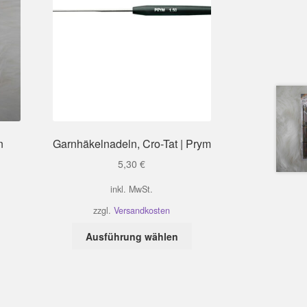
n
Garnhäkelnadeln, Cro-Tat | Prym
5,30
€
inkl. MwSt.
zzgl.
Versandkosten
Dieses
Ausführung wählen
Produkt
weist
mehrere
Varianten
auf.