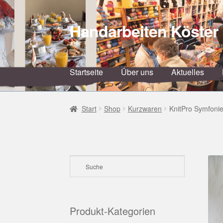
Handarbeiten Köster
Zur
Zum
Navigation
Inhalt
springen
springen
Startseite
Über uns
Aktuelles
Start
Shop
Kurzwaren
KnitPro Symfoni
Produkt-Kategorien