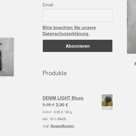
Email
Bitte beachten Sie unsere
Datenschutzerklärung.
Produkte
DENIM LIGHT Blues
Ursprünglicher
Aktueller
5,95
€
2,00
€
Preis
Preis
5,95
€
3,95
€
/
50
g
war:
ist:
inkl. 19 % MwSt.
5,95 €
2,00 €.
zzgl.
Versandkosten