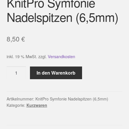
KnitPro Symfonie
Nadelspitzen (6,5mm)
8,50
€
inkl. 19 % MwSt.
zzgl.
Versandkosten
KnitPro
In den Warenkorb
Symfonie
Nadelspitzen
(6,5mm)
Menge
Artikelnummer:
KnitPro Symfonie Nadelspitzen (6,5mm)
Kategorie:
Kurzwaren