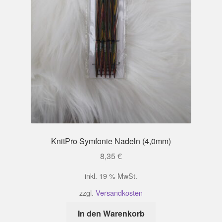
werden
KnitPro Symfonie Nadeln (4,0mm)
8,35
€
inkl. 19 % MwSt.
zzgl.
Versandkosten
In den Warenkorb