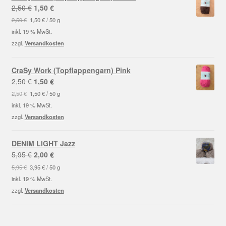
Ursprünglicher
Aktueller
2,50
€
1,50
€
Preis
Preis
2,50
€
1,50
€
/
50
g
war:
ist:
inkl. 19 % MwSt.
2,50 €
1,50 €.
zzgl.
Versandkosten
CraSy Work (Topflappengarn) Pink
Ursprünglicher
Aktueller
2,50
€
1,50
€
Preis
Preis
2,50
€
1,50
€
/
50
g
war:
ist:
inkl. 19 % MwSt.
2,50 €
1,50 €.
zzgl.
Versandkosten
DENIM LIGHT Jazz
Ursprünglicher
Aktueller
5,95
€
2,00
€
Preis
Preis
5,95
€
3,95
€
/
50
g
war:
ist:
inkl. 19 % MwSt.
5,95 €
2,00 €.
zzgl.
Versandkosten