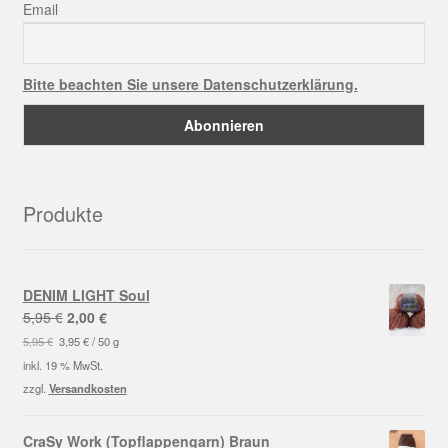
Email
Bitte beachten Sie unsere Datenschutzerklärung.
Produkte
DENIM LIGHT Soul
Ursprünglicher
Aktueller
5,95
€
2,00
€
Preis
Preis
5,95
€
3,95
€
/
50
g
war:
ist:
inkl. 19 % MwSt.
5,95 €
2,00 €.
zzgl.
Versandkosten
CraSy Work (Topflappengarn) Braun