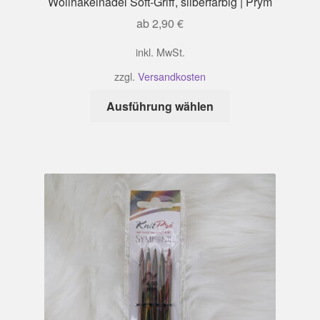
Wollhäkelnadel Soft-Griff, silberfarbig | Prym
ab
2,90
€
inkl. MwSt.
zzgl.
Versandkosten
Dieses
Ausführung wählen
Produkt
weist
mehrere
Varianten
auf.
Die
Optionen
können
auf
der
Produktseite
gewählt