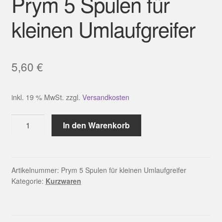
Prym 5 Spulen für
kleinen Umlaufgreifer
5,60
€
inkl. 19 % MwSt.
zzgl.
Versandkosten
Prym
In den Warenkorb
5
Spulen
für
kleinen
Artikelnummer:
Prym 5 Spulen für kleinen Umlaufgreifer
Kategorie:
Kurzwaren
Umlaufgreifer
Menge