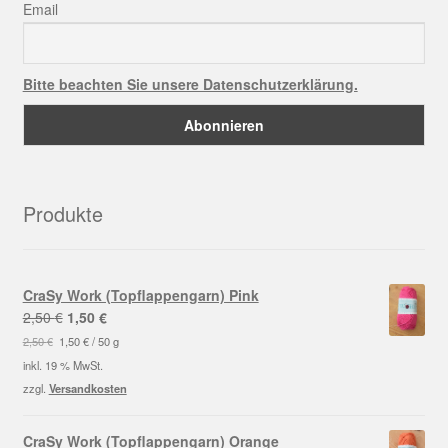
Email
Bitte beachten Sie unsere Datenschutzerklärung.
Produkte
CraSy Work (Topflappengarn) Pink
Ursprünglicher
Aktueller
2,50
€
1,50
€
Preis
Preis
2,50
€
1,50
€
/
50
g
war:
ist:
inkl. 19 % MwSt.
2,50 €
1,50 €.
zzgl.
Versandkosten
CraSy Work (Topflappengarn) Orange