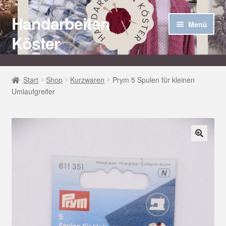
Handarbeiten
Zur
Zum
Menü
Navigation
Inhalt
Köster
springen
springen
Startseite
Start
Shop
Kurzwaren
Prym 5 Spulen für kleinen
Umlaufgreifer
Über uns
Aktuelles
Unter
Häkel Techniken
🔍
öffnen
Shop
Kasse