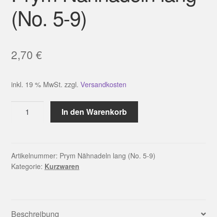
(No. 5-9)
2,70
€
inkl. 19 % MwSt.
zzgl.
Versandkosten
Prym
In den Warenkorb
Nähnadeln
lang
(No.
5-
Artikelnummer:
Prym Nähnadeln lang (No. 5-9)
Kategorie:
Kurzwaren
9)
Menge
Beschreibung