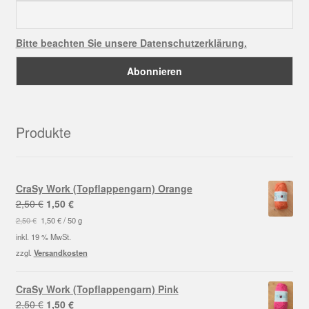
Bitte beachten Sie unsere Datenschutzerklärung.
Produkte
CraSy Work (Topflappengarn) Orange
Ursprünglicher
Aktueller
2,50
€
1,50
€
Preis
Preis
2,50
€
1,50
€
/
50
g
war:
ist:
inkl. 19 % MwSt.
2,50 €
1,50 €.
zzgl.
Versandkosten
CraSy Work (Topflappengarn) Pink
Ursprünglicher
Aktueller
2,50
€
1,50
€