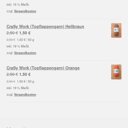
war:
ist:
inkl. 19 % MwSt.
2,50 €
1,50 €.
zzgl.
Versandkosten
CraSy Work (Topflappengarn) Hellbraun
Ursprünglicher
Aktueller
2,50
€
1,50
€
Preis
Preis
2,50
€
1,50
€
/
50
g
war:
ist:
inkl. 19 % MwSt.
2,50 €
1,50 €.
zzgl.
Versandkosten
CraSy Work (Topflappengarn) Orange
Ursprünglicher
Aktueller
2,50
€
1,50
€
Preis
Preis
2,50
€
1,50
€
/
50
g
war:
ist:
inkl. 19 % MwSt.
2,50 €
1,50 €.
zzgl.
Versandkosten