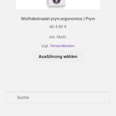
Wollhäkelnadel prym.ergonomics | Prym
ab
4,80
€
inkl. MwSt.
zzgl.
Versandkosten
Dieses
Ausführung wählen
Produkt
weist
mehrere
Varianten
auf.
Die
Optionen
können
auf