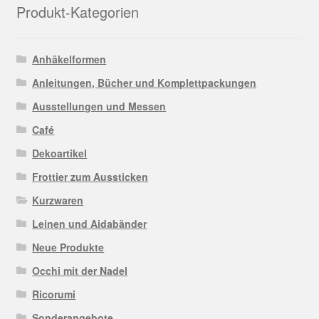
der
Produkt-Kategorien
Produktseite
gewählt
werden
Anhäkelformen
Anleitungen, Bücher und Komplettpackungen
Ausstellungen und Messen
Café
Dekoartikel
Frottier zum Aussticken
Kurzwaren
Leinen und Aidabänder
Neue Produkte
Occhi mit der Nadel
Ricorumi
Sonderangebote