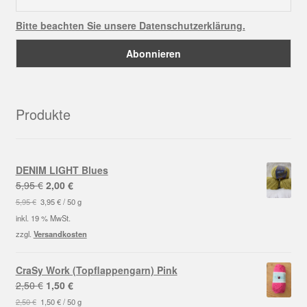
Bitte beachten Sie unsere Datenschutzerklärung.
Produkte
DENIM LIGHT Blues
Ursprünglicher
Aktueller
5,95
€
2,00
€
Preis
Preis
5,95
€
3,95
€
/
50
g
war:
ist:
inkl. 19 % MwSt.
5,95 €
2,00 €.
zzgl.
Versandkosten
CraSy Work (Topflappengarn) Pink
Ursprünglicher
Aktueller
2,50
€
1,50
€
Preis
Preis
2,50
€
1,50
€
/
50
g