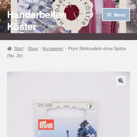
Handarbeiten
Zur
Zum
Menü
Navigation
Inhalt
Köster
springen
springen
Startseite
Start
Shop
Kurzwaren
Prym Sticknadeln ohne Spitze
(No. 20)
Über uns
Aktuelles
Unter
Häkel Techniken
🔍
öffnen
Shop
Kasse