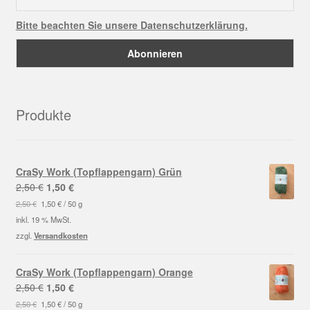
Bitte beachten Sie unsere Datenschutzerklärung.
Produkte
CraSy Work (Topflappengarn) Grün
Ursprünglicher
Aktueller
2,50
€
1,50
€
Preis
Preis
2,50
€
1,50
€
/
50
g
war:
ist:
inkl. 19 % MwSt.
2,50 €
1,50 €.
zzgl.
Versandkosten
CraSy Work (Topflappengarn) Orange
Ursprünglicher
Aktueller
2,50
€
1,50
€
Preis
Preis
2,50
€
1,50
€
/
50
g