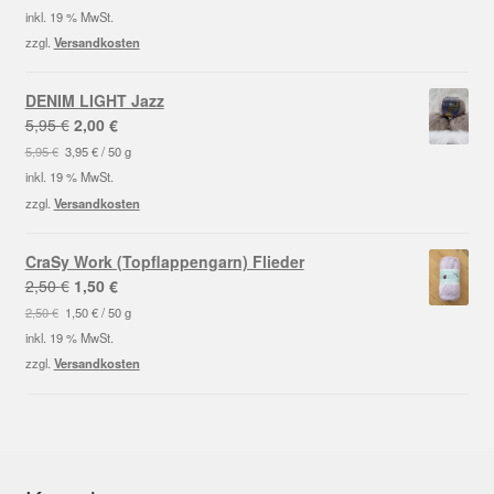
war:
ist:
inkl. 19 % MwSt.
2,50 €
1,50 €.
zzgl.
Versandkosten
DENIM LIGHT Jazz
Ursprünglicher
Aktueller
5,95
€
2,00
€
Preis
Preis
5,95
€
3,95
€
/
50
g
war:
ist:
inkl. 19 % MwSt.
5,95 €
2,00 €.
zzgl.
Versandkosten
CraSy Work (Topflappengarn) Flieder
Ursprünglicher
Aktueller
2,50
€
1,50
€
Preis
Preis
2,50
€
1,50
€
/
50
g
war:
ist:
inkl. 19 % MwSt.
2,50 €
1,50 €.
zzgl.
Versandkosten