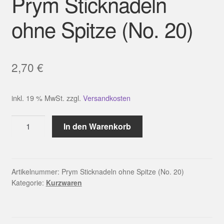
Prym Sticknadeln
ohne Spitze (No. 20)
2,70
€
inkl. 19 % MwSt.
zzgl.
Versandkosten
Prym
In den Warenkorb
Sticknadeln
ohne
Spitze
(No.
Artikelnummer:
Prym Sticknadeln ohne Spitze (No. 20)
Kategorie:
Kurzwaren
20)
Menge