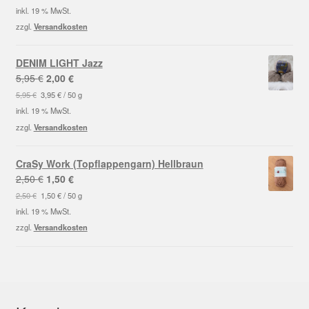
war:
ist:
inkl. 19 % MwSt.
2,50 €
1,50 €.
zzgl.
Versandkosten
DENIM LIGHT Jazz
Ursprünglicher
Aktueller
5,95
€
2,00
€
Preis
Preis
5,95
€
3,95
€
/
50
g
war:
ist:
inkl. 19 % MwSt.
5,95 €
2,00 €.
zzgl.
Versandkosten
CraSy Work (Topflappengarn) Hellbraun
Ursprünglicher
Aktueller
2,50
€
1,50
€
Preis
Preis
2,50
€
1,50
€
/
50
g
war:
ist:
inkl. 19 % MwSt.
2,50 €
1,50 €.
zzgl.
Versandkosten