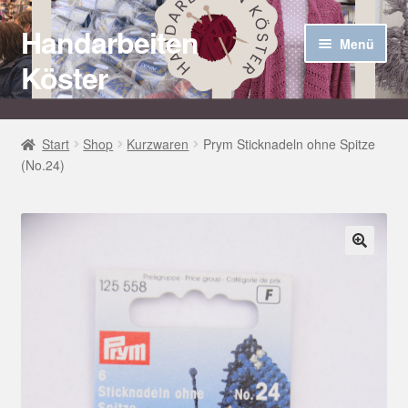
Handarbeiten
Zur
Zum
Menü
Navigation
Inhalt
Köster
springen
springen
Startseite
Start
Shop
Kurzwaren
Prym Sticknadeln ohne Spitze
(No.24)
Über uns
Aktuelles
Unter
Häkel Techniken
🔍
öffnen
Shop
Kasse