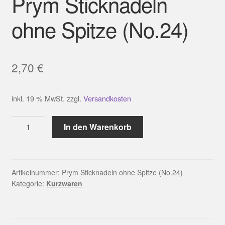
Prym Sticknadeln
ohne Spitze (No.24)
2,70
€
inkl. 19 % MwSt.
zzgl.
Versandkosten
Prym
In den Warenkorb
Sticknadeln
ohne
Spitze
(No.24)
Artikelnummer:
Prym Sticknadeln ohne Spitze (No.24)
Kategorie:
Kurzwaren
Menge