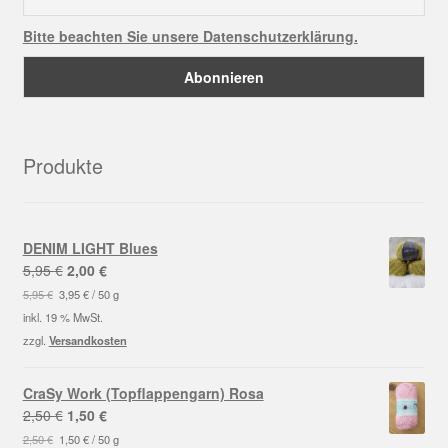
Bitte beachten Sie unsere Datenschutzerklärung.
Produkte
DENIM LIGHT Blues
Ursprünglicher
Aktueller
5,95
€
2,00
€
Preis
Preis
5,95
€
3,95
€
/
50
g
war:
ist:
inkl. 19 % MwSt.
5,95 €
2,00 €.
zzgl.
Versandkosten
CraSy Work (Topflappengarn) Rosa
Ursprünglicher
Aktueller
2,50
€
1,50
€
Preis
Preis
2,50
€
1,50
€
/
50
g