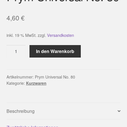
4,60
€
inkl. 19 % MwSt.
zzgl.
Versandkosten
Prym
In den Warenkorb
Universal
No.
80
Menge
Artikelnummer:
Prym Universal No. 80
Kategorie:
Kurzwaren
Beschreibung