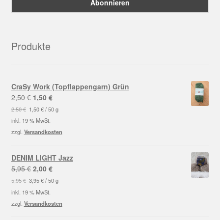
Produkte
CraSy Work (Topflappengarn) Grün
Ursprünglicher
Aktueller
2,50
€
1,50
€
Preis
Preis
2,50
€
1,50
€
/
50
g
war:
ist:
inkl. 19 % MwSt.
2,50 €
1,50 €.
zzgl.
Versandkosten
DENIM LIGHT Jazz
Ursprünglicher
Aktueller
5,95
€
2,00
€
Preis
Preis
5,95
€
3,95
€
/
50
g
war:
ist:
inkl. 19 % MwSt.
5,95 €
2,00 €.
zzgl.
Versandkosten