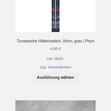
Tunesische Häkelnadeln, 30cm, grau | Prym
4,60
€
inkl. MwSt.
zzgl.
Versandkosten
Dieses
Ausführung wählen
Produkt
weist
mehrere
Varianten
auf.