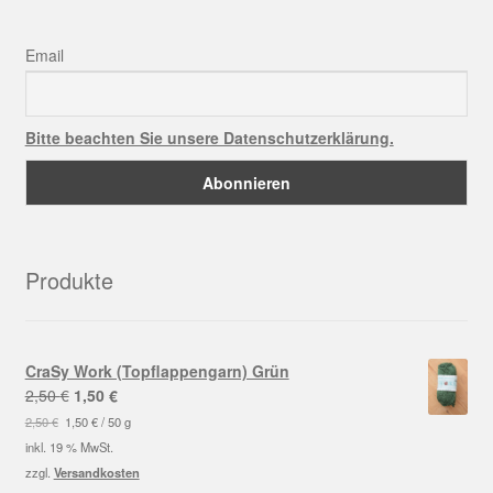
Email
Bitte beachten Sie unsere Datenschutzerklärung.
Produkte
CraSy Work (Topflappengarn) Grün
Ursprünglicher
Aktueller
2,50
€
1,50
€
Preis
Preis
2,50
€
1,50
€
/
50
g
war:
ist:
inkl. 19 % MwSt.
2,50 €
1,50 €.
zzgl.
Versandkosten