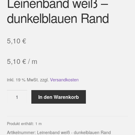
Leinenband weiß –
dunkelblauen Rand
5,10
€
5,10
€
/
m
inkl. 19 % MwSt.
zzgl.
Versandkosten
Leinenband
In den Warenkorb
weiß
-
dunkelblauen
Rand
Produkt enthält: 1
m
Menge
Artikelnummer:
Leinenband weiß - dunkelblauen Rand