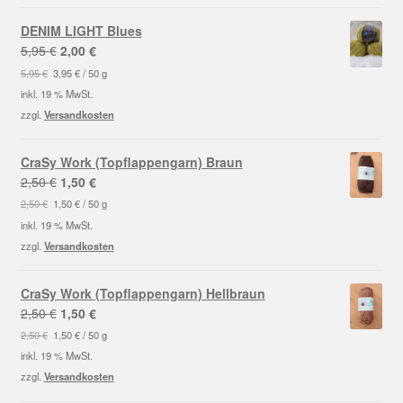
DENIM LIGHT Blues
Ursprünglicher
Aktueller
5,95
€
2,00
€
Preis
Preis
5,95
€
3,95
€
/
50
g
war:
ist:
inkl. 19 % MwSt.
5,95 €
2,00 €.
zzgl.
Versandkosten
CraSy Work (Topflappengarn) Braun
Ursprünglicher
Aktueller
2,50
€
1,50
€
Preis
Preis
2,50
€
1,50
€
/
50
g
war:
ist:
inkl. 19 % MwSt.
2,50 €
1,50 €.
zzgl.
Versandkosten
CraSy Work (Topflappengarn) Hellbraun
Ursprünglicher
Aktueller
2,50
€
1,50
€
Preis
Preis
2,50
€
1,50
€
/
50
g
war:
ist:
inkl. 19 % MwSt.
2,50 €
1,50 €.
zzgl.
Versandkosten