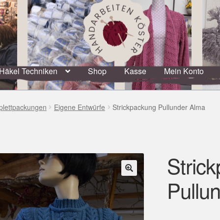
Häkel Techniken
Shop
Kasse
Mein Konto
plettpackungen
Eigene Entwürfe
Strickpackung Pullunder Alma
Stric
Pullu
🔍