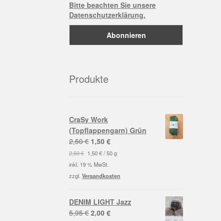
Bitte beachten Sie unsere
Datenschutzerklärung.
Produkte
CraSy Work
(Topflappengarn) Grün
Ursprünglicher
Aktueller
2,50
€
1,50
€
Preis
Preis
2,50
€
1,50
€
/
50
g
war:
ist:
inkl. 19 % MwSt.
2,50 €
1,50 €.
zzgl.
Versandkosten
DENIM LIGHT Jazz
Ursprünglicher
Aktueller
5,95
€
2,00
€