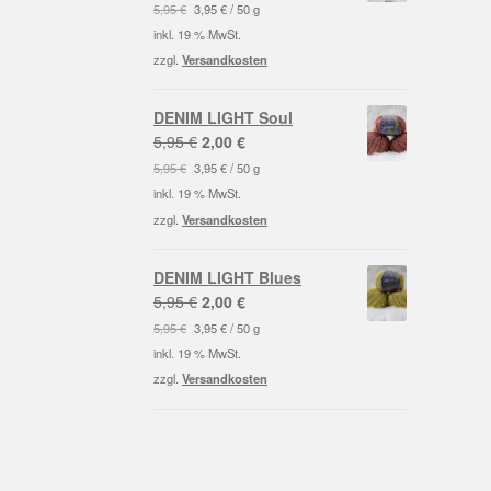
Preis
Preis
5,95
€
3,95
€
/
50
g
war:
ist:
inkl. 19 % MwSt.
5,95 €
2,00 €.
zzgl.
Versandkosten
DENIM LIGHT Soul
Ursprünglicher
Aktueller
5,95
€
2,00
€
Preis
Preis
5,95
€
3,95
€
/
50
g
war:
ist:
inkl. 19 % MwSt.
5,95 €
2,00 €.
zzgl.
Versandkosten
DENIM LIGHT Blues
Ursprünglicher
Aktueller
5,95
€
2,00
€
Preis
Preis
5,95
€
3,95
€
/
50
g
war:
ist:
inkl. 19 % MwSt.
5,95 €
2,00 €.
zzgl.
Versandkosten