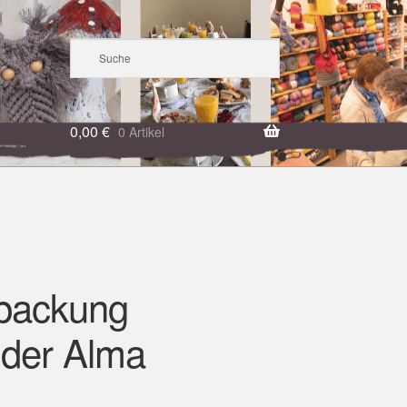
0,00
€
0 Artikel
kpackung
nder Alma