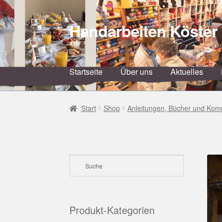
Handarbeiten Köster
Zur
Zum
Navigation
Inhalt
springen
springen
Startseite
Über uns
Aktuelles
Start
Shop
Anleitungen, Bücher und Kom
Produkt-Kategorien