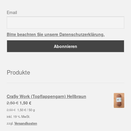
Email
Bitte beachten Sie unsere Datenschutzerklärung.
Produkte
CraSy Work (Topflappengarn) Hellbraun
Ursprünglicher
Aktueller
2,50
€
1,50
€
Preis
Preis
2,50
€
1,50
€
/
50
g
war:
ist:
inkl. 19 % MwSt.
2,50 €
1,50 €.
zzgl.
Versandkosten