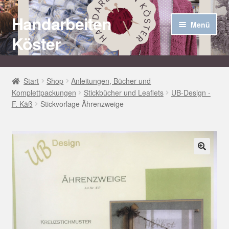
Handarbeiten
Zur
Zum
Menü
Navigation
Inhalt
Köster
springen
springen
Startseite
Start
Shop
Anleitungen, Bücher und
Komplettpackungen
Stickbücher und Leaflets
UB-Design -
Über uns
F. Käß
Stickvorlage Ährenzweige
Aktuelles
Unter
Häkel Techniken
öffnen
🔍
Shop
Kasse