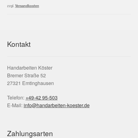
2,50 €
1,50 €.
zzgl.
Versandkosten
Kontakt
Handarbeiten Köster
Bremer Straße 52
27321 Emtinghausen
Telefon:
+49-42 95-503
E-Mail:
info@handarbeiten-koester.de
Zahlungsarten