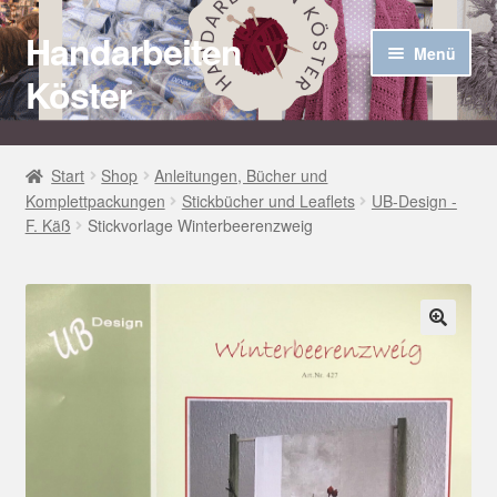
Handarbeiten
Zur
Zum
Menü
Navigation
Inhalt
Köster
springen
springen
Startseite
Start
Shop
Anleitungen, Bücher und
Komplettpackungen
Stickbücher und Leaflets
UB-Design -
Über uns
F. Käß
Stickvorlage Winterbeerenzweig
Aktuelles
Unter
Häkel Techniken
öffnen
🔍
Shop
Kasse