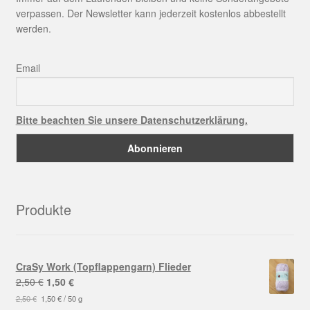
verpassen. Der Newsletter kann jederzeit kostenlos abbestellt
werden.
Email
Bitte beachten Sie unsere Datenschutzerklärung.
Produkte
CraSy Work (Topflappengarn) Flieder
Ursprünglicher
Aktueller
2,50
€
1,50
€
Preis
Preis
2,50
€
1,50
€
/
50
g