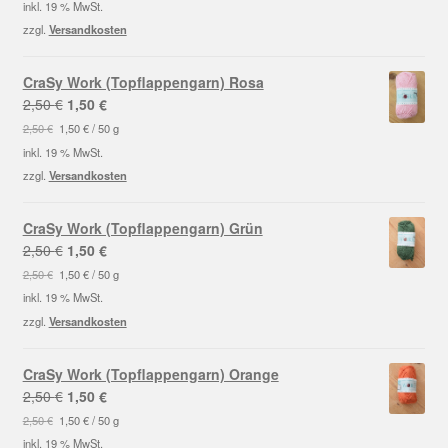
war:
ist:
inkl. 19 % MwSt.
2,50 €
1,50 €.
zzgl.
Versandkosten
CraSy Work (Topflappengarn) Rosa
Ursprünglicher
Aktueller
2,50
€
1,50
€
Preis
Preis
2,50
€
1,50
€
/
50
g
war:
ist:
inkl. 19 % MwSt.
2,50 €
1,50 €.
zzgl.
Versandkosten
CraSy Work (Topflappengarn) Grün
Ursprünglicher
Aktueller
2,50
€
1,50
€
Preis
Preis
2,50
€
1,50
€
/
50
g
war:
ist:
inkl. 19 % MwSt.
2,50 €
1,50 €.
zzgl.
Versandkosten
CraSy Work (Topflappengarn) Orange
Ursprünglicher
Aktueller
2,50
€
1,50
€
Preis
Preis
2,50
€
1,50
€
/
50
g
war:
ist:
inkl. 19 % MwSt.