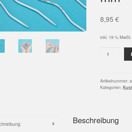
8,95
€
inkl. 19 % MwSt.
addiCraSySna
Lace
Nadelspiel
|
Stärke
Artikelnummer:
a
Kategorien:
Kur
3,5
mm
Menge
Beschreibung
chreibung