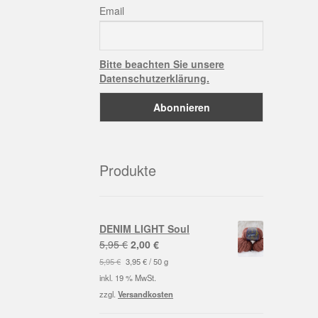
Email
Bitte beachten Sie unsere
Datenschutzerklärung.
Produkte
DENIM LIGHT Soul
Ursprünglicher
Aktueller
5,95
€
2,00
€
Preis
Preis
5,95
€
3,95
€
/
50
g
war:
ist:
inkl. 19 % MwSt.
5,95 €
2,00 €.
zzgl.
Versandkosten