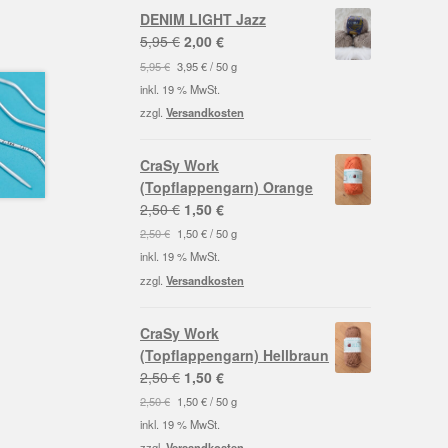
DENIM LIGHT Jazz
Ursprünglicher
Aktueller
5,95
€
2,00
€
Preis
Preis
5,95
€
3,95
€
/
50
g
war:
ist:
inkl. 19 % MwSt.
5,95 €
2,00 €.
zzgl.
Versandkosten
CraSy Work
(Topflappengarn) Orange
Ursprünglicher
Aktueller
2,50
€
1,50
€
Preis
Preis
2,50
€
1,50
€
/
50
g
war:
ist:
inkl. 19 % MwSt.
2,50 €
1,50 €.
zzgl.
Versandkosten
CraSy Work
(Topflappengarn) Hellbraun
Ursprünglicher
Aktueller
2,50
€
1,50
€
Preis
Preis
2,50
€
1,50
€
/
50
g
war:
ist:
inkl. 19 % MwSt.
2,50 €
1,50 €.
zzgl.
Versandkosten