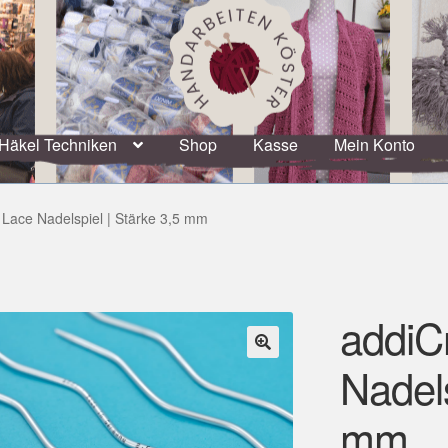
Häkel Techniken
Shop
Kasse
Mein Konto
Lace Nadelspiel | Stärke 3,5 mm
addiC
Nadels
🔍
mm