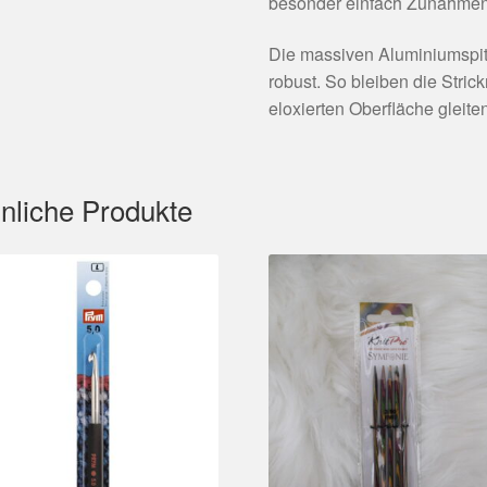
besonder einfach Zunahmen u
Die massiven Aluminiumspit
robust. So bleiben die Stric
eloxierten Oberfläche gleit
nliche Produkte