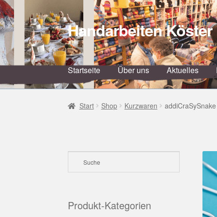
Handarbeiten Köster
Zur
Zum
Navigation
Inhalt
springen
springen
Startseite
Über uns
Aktuelles
Start
Shop
Kurzwaren
addiCraSySnake 
Produkt-Kategorien