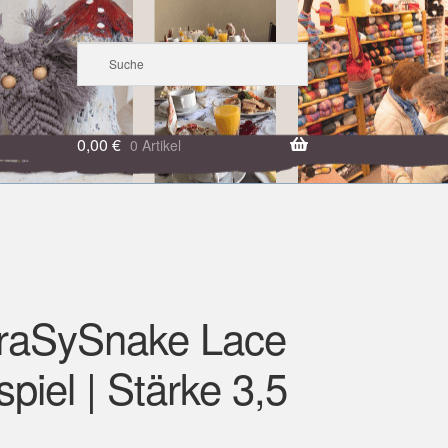
0,00
€
0 Artikel
raSySnake Lace
piel | Stärke 3,5