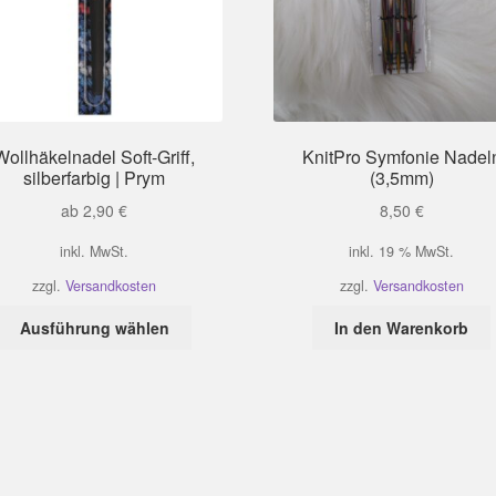
Wollhäkelnadel Soft-Griff,
KnitPro Symfonie Nadel
silberfarbig | Prym
(3,5mm)
ab
2,90
€
8,50
€
inkl. MwSt.
inkl. 19 % MwSt.
zzgl.
Versandkosten
zzgl.
Versandkosten
Dieses
Ausführung wählen
In den Warenkorb
Produkt
weist
mehrere
Varianten
auf.
Die
Optionen