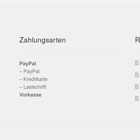
können
auf
der
Produktseite
gewählt
Zahlungsarten
R
werden
PayPal
– PayPal
– Kreditkarte
– Lastschrift
Vorkasse