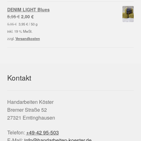
DENIM LIGHT Blues
Ursprünglicher
Aktueller
5,95
€
2,00
€
Preis
Preis
5,95
€
3,95
€
/
50
g
war:
ist:
inkl. 19 % MwSt.
5,95 €
2,00 €.
zzgl.
Versandkosten
Kontakt
Handarbeiten Köster
Bremer Straße 52
27321 Emtinghausen
Telefon:
+49-42 95-503
E-Mail:
info@handarbeiten-koester.de