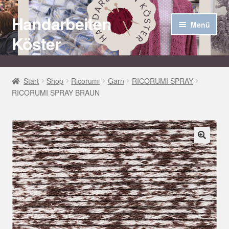
Handarbeiten
Zur
Zum
Menü
Navigation
Inhalt
Köster
springen
springen
Startseite
Start
Shop
Ricorumi
Garn
RICORUMI SPRAY
RICORUMI SPRAY BRAUN
Über uns
Aktuelles
Unter
Häkel Techniken
🔍
öffnen
Shop
Kasse