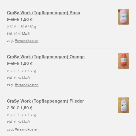
CraSy Work (Topflappengarn) Rosa
Ursprünglicher
Aktueller
2,50
€
1,50
€
Preis
Preis
2,50
€
1,50
€
/
50
g
war:
ist:
inkl. 19 % MwSt.
2,50 €
1,50 €.
zzgl.
Versandkosten
CraSy Work (Topflappengarn) Orange
Ursprünglicher
Aktueller
2,50
€
1,50
€
Preis
Preis
2,50
€
1,50
€
/
50
g
war:
ist:
inkl. 19 % MwSt.
2,50 €
1,50 €.
zzgl.
Versandkosten
CraSy Work (Topflappengarn) Flieder
Ursprünglicher
Aktueller
2,50
€
1,50
€
Preis
Preis
2,50
€
1,50
€
/
50
g
war:
ist:
inkl. 19 % MwSt.
2,50 €
1,50 €.
zzgl.
Versandkosten