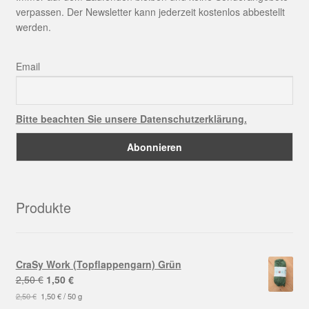
verpassen. Der Newsletter kann jederzeit kostenlos abbestellt
werden.
Email
Bitte beachten Sie unsere Datenschutzerklärung.
Produkte
CraSy Work (Topflappengarn) Grün
Ursprünglicher
Aktueller
2,50
€
1,50
€
Preis
Preis
2,50
€
1,50
€
/
50
g