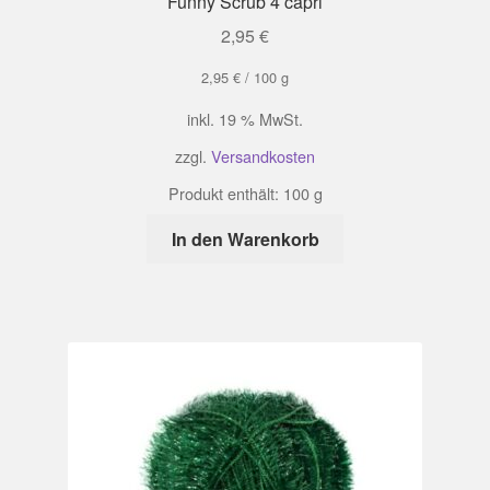
Funny Scrub 4 capri
2,95
€
2,95
€
/
100
g
inkl. 19 % MwSt.
zzgl.
Versandkosten
Produkt enthält: 100
g
In den Warenkorb