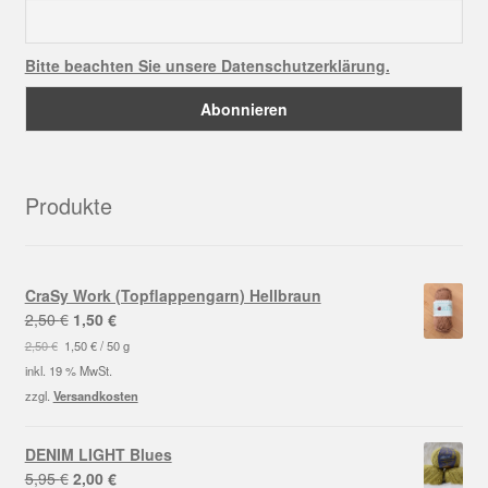
Bitte beachten Sie unsere Datenschutzerklärung.
Produkte
CraSy Work (Topflappengarn) Hellbraun
Ursprünglicher
Aktueller
2,50
€
1,50
€
Preis
Preis
2,50
€
1,50
€
/
50
g
war:
ist:
inkl. 19 % MwSt.
2,50 €
1,50 €.
zzgl.
Versandkosten
DENIM LIGHT Blues
Ursprünglicher
Aktueller
5,95
€
2,00
€