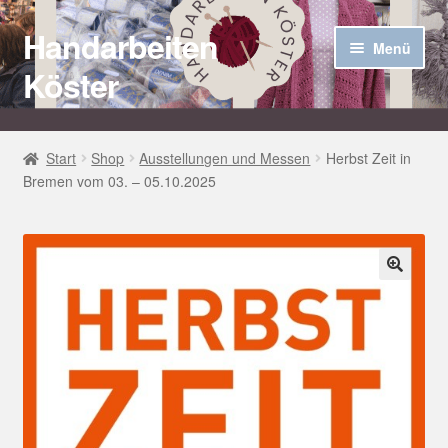
Handarbeiten
Zur
Zum
Menü
Navigation
Inhalt
Köster
springen
springen
Startseite
Start
Shop
Ausstellungen und Messen
Herbst Zeit in
Bremen vom 03. – 05.10.2025
Über uns
Aktuelles
Unter
Häkel Techniken
🔍
öffnen
Shop
Kasse