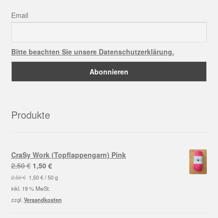
Email
Bitte beachten Sie unsere Datenschutzerklärung.
Produkte
CraSy Work (Topflappengarn) Pink
Ursprünglicher
Aktueller
2,50
€
1,50
€
Preis
Preis
2,50
€
1,50
€
/
50
g
war:
ist:
inkl. 19 % MwSt.
2,50 €
1,50 €.
zzgl.
Versandkosten