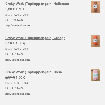
CraSy Work (Topflappengarn) Hellbraun
Ursprünglicher
Aktueller
2,50
€
1,50
€
Preis
Preis
2,50
€
1,50
€
/
50
g
war:
ist:
inkl. 19 % MwSt.
2,50 €
1,50 €.
zzgl.
Versandkosten
CraSy Work (Topflappengarn) Orange
Ursprünglicher
Aktueller
2,50
€
1,50
€
Preis
Preis
2,50
€
1,50
€
/
50
g
war:
ist:
inkl. 19 % MwSt.
2,50 €
1,50 €.
zzgl.
Versandkosten
CraSy Work (Topflappengarn) Rosa
Ursprünglicher
Aktueller
2,50
€
1,50
€
Preis
Preis
2,50
€
1,50
€
/
50
g
war:
ist:
inkl. 19 % MwSt.
2,50 €
1,50 €.
zzgl.
Versandkosten