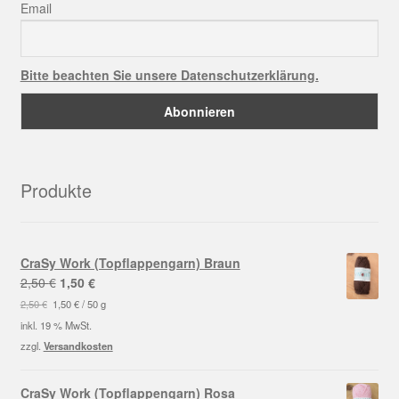
Email
Bitte beachten Sie unsere Datenschutzerklärung.
Produkte
CraSy Work (Topflappengarn) Braun
Ursprünglicher
Aktueller
2,50
€
1,50
€
Preis
Preis
2,50
€
1,50
€
/
50
g
war:
ist:
inkl. 19 % MwSt.
2,50 €
1,50 €.
zzgl.
Versandkosten
CraSy Work (Topflappengarn) Rosa