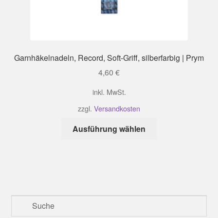
Garnhäkelnadeln, Record, Soft-Griff, silberfarbig | Prym
4,60
€
inkl. MwSt.
zzgl.
Versandkosten
Dieses
Ausführung wählen
Produkt
weist
mehrere
Varianten
auf.
Die
Optionen