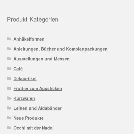
können
auf
der
Produkt-Kategorien
Produktseite
gewählt
werden
Anhäkelformen
Anleitungen, Bücher und Komplettpackungen
Ausstellungen und Messen
Café
Dekoartikel
Frottier zum Aussticken
Kurzwaren
Leinen und Aidabänder
Neue Produkte
Occhi mit der Nadel