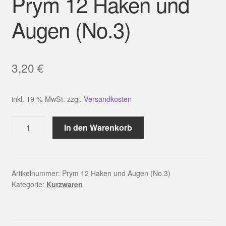
Prym 12 Haken und
Augen (No.3)
3,20
€
inkl. 19 % MwSt.
zzgl.
Versandkosten
Prym
In den Warenkorb
12
Haken
und
Augen
Artikelnummer:
Prym 12 Haken und Augen (No.3)
Kategorie:
Kurzwaren
(No.3)
Menge