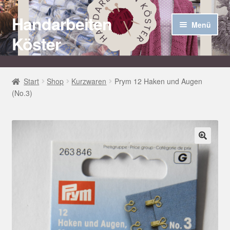
Handarbeiten
Zur
Zum
Menü
Navigation
Inhalt
Köster
springen
springen
Startseite
Start
Shop
Kurzwaren
Prym 12 Haken und Augen
(No.3)
Über uns
Aktuelles
Unter
Häkel Techniken
🔍
öffnen
Shop
Kasse