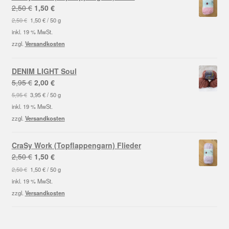
Ursprünglicher
Aktueller
2,50
€
1,50
€
Preis
Preis
2,50
€
1,50
€
/
50
g
war:
ist:
inkl. 19 % MwSt.
2,50 €
1,50 €.
zzgl.
Versandkosten
DENIM LIGHT Soul
Ursprünglicher
Aktueller
5,95
€
2,00
€
Preis
Preis
5,95
€
3,95
€
/
50
g
war:
ist:
inkl. 19 % MwSt.
5,95 €
2,00 €.
zzgl.
Versandkosten
CraSy Work (Topflappengarn) Flieder
Ursprünglicher
Aktueller
2,50
€
1,50
€
Preis
Preis
2,50
€
1,50
€
/
50
g
war:
ist:
inkl. 19 % MwSt.
2,50 €
1,50 €.
zzgl.
Versandkosten