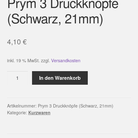
Prym 3 Druckknöpfe
(Schwarz, 21mm)
4,10
€
inkl. 19 % MwSt.
zzgl.
Versandkosten
Prym
In den Warenkorb
3
Druckknöpfe
(Schwarz,
21mm)
Artikelnummer:
Prym 3 Druckknöpfe (Schwarz, 21mm)
Kategorie:
Kurzwaren
Menge