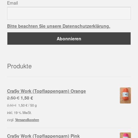
Email
Bitte beachten Sie unsere Datenschutzerklärung.
Produkte
CraSy Work (Topflappengarn) Orange
Ursprünglicher
Aktueller
2,50
€
1,50
€
Preis
Preis
2,50
€
1,50
€
/
50
g
war:
ist:
inkl. 19 % MwSt.
2,50 €
1,50 €.
zzgl.
Versandkosten
CraSy Work (Topflappengarn) Pink