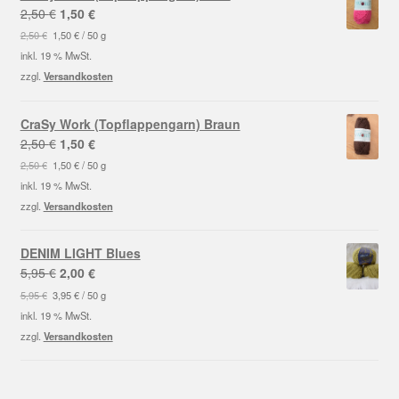
Ursprünglicher
Aktueller
2,50
€
1,50
€
Preis
Preis
2,50
€
1,50
€
/
50
g
war:
ist:
inkl. 19 % MwSt.
2,50 €
1,50 €.
zzgl.
Versandkosten
CraSy Work (Topflappengarn) Braun
Ursprünglicher
Aktueller
2,50
€
1,50
€
Preis
Preis
2,50
€
1,50
€
/
50
g
war:
ist:
inkl. 19 % MwSt.
2,50 €
1,50 €.
zzgl.
Versandkosten
DENIM LIGHT Blues
Ursprünglicher
Aktueller
5,95
€
2,00
€
Preis
Preis
5,95
€
3,95
€
/
50
g
war:
ist:
inkl. 19 % MwSt.
5,95 €
2,00 €.
zzgl.
Versandkosten