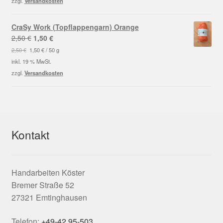
zzgl.
Versandkosten
CraSy Work (Topflappengarn) Orange
Ursprünglicher
Aktueller
2,50
€
1,50
€
Preis
Preis
2,50
€
1,50
€
/
50
g
war:
ist:
inkl. 19 % MwSt.
2,50 €
1,50 €.
zzgl.
Versandkosten
Kontakt
Handarbeiten Köster
Bremer Straße 52
27321 Emtinghausen
Telefon:
+49-42 95-503