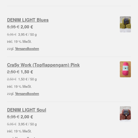
DENIM LIGHT Blues
Ursprünglicher
Aktueller
5,95
€
2,00
€
Preis
Preis
5,95
€
3,95
€
/
50
g
war:
ist:
inkl. 19 % MwSt.
5,95 €
2,00 €.
zzgl.
Versandkosten
CraSy Work (Topflappengarn) Pink
Ursprünglicher
Aktueller
2,50
€
1,50
€
Preis
Preis
2,50
€
1,50
€
/
50
g
war:
ist:
inkl. 19 % MwSt.
2,50 €
1,50 €.
zzgl.
Versandkosten
DENIM LIGHT Soul
Ursprünglicher
Aktueller
5,95
€
2,00
€
Preis
Preis
5,95
€
3,95
€
/
50
g
war:
ist:
inkl. 19 % MwSt.
5,95 €
2,00 €.