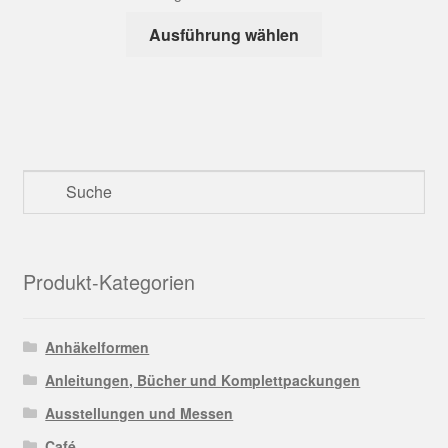
Dieses
Ausführung wählen
Produkt
weist
mehrere
Varianten
auf.
Die
Optionen
können
auf
der
Produkt-Kategorien
Produktseite
gewählt
werden
Anhäkelformen
Anleitungen, Bücher und Komplettpackungen
Ausstellungen und Messen
Café