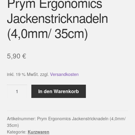
Prym Ergonomics
Jackenstricknadeln
(4,0mm/ 35cm)
5,90
€
inkl. 19 % MwSt.
zzgl.
Versandkosten
Prym
In den Warenkorb
Ergonomics
Jackenstricknadeln
(4,0mm/
35cm)
Artikelnummer:
Prym Ergonomics Jackenstricknadeln (4,0mm/
35cm)
Menge
Kategorie:
Kurzwaren