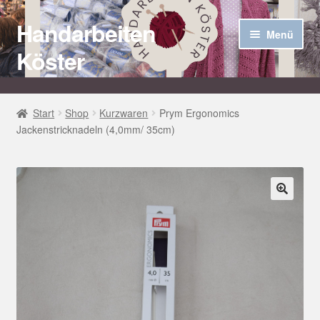
Handarbeiten
Zur
Zum
Menü
Navigation
Inhalt
Köster
springen
springen
Startseite
Start
Shop
Kurzwaren
Prym Ergonomics
Jackenstricknadeln (4,0mm/ 35cm)
Über uns
Aktuelles
Unter
Häkel Techniken
🔍
öffnen
Shop
Kasse