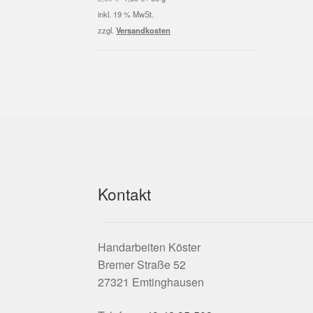
war:
ist:
inkl. 19 % MwSt.
2,50 €
1,50 €.
zzgl.
Versandkosten
Kontakt
Handarbeiten Köster
Bremer Straße 52
27321 Emtinghausen