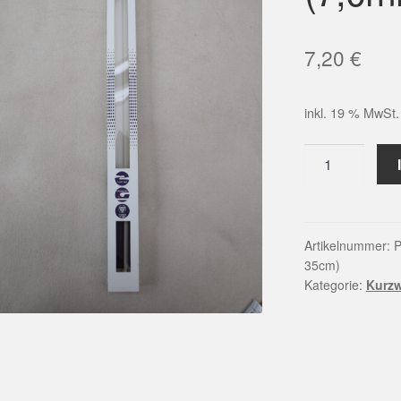
7,20
€
inkl. 19 % MwSt.
Prym
Ergonomics
Jackenstrickna
(7,0mm/
35cm)
Artikelnummer:
P
35cm)
Menge
Kategorie:
Kurz