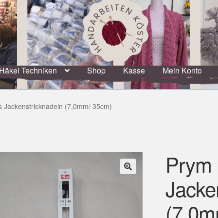
Häkel Techniken
Shop
Kasse
Mein Konto
 Jackenstricknadeln (7,0mm/ 35cm)
Prym 
Jacke
🔍
(7,0m