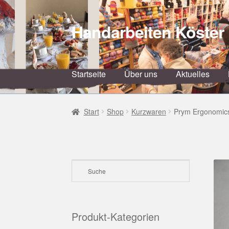
Handarbeiten Köster
Zur
Zum
Navigation
Inhalt
springen
springen
Startseite
Über uns
Aktuelles
Start
Shop
Kurzwaren
Prym Ergonomics
Produkt-Kategorien