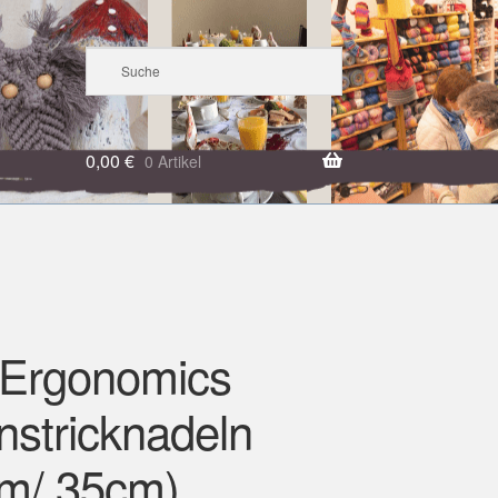
0,00
€
0 Artikel
Ergonomics
nstricknadeln
m/ 35cm)