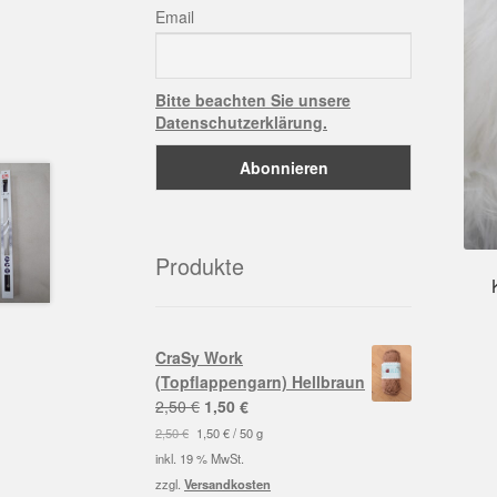
Email
Bitte beachten Sie unsere
Datenschutzerklärung.
Produkte
CraSy Work
(Topflappengarn) Hellbraun
Ursprünglicher
Aktueller
2,50
€
1,50
€
Preis
Preis
2,50
€
1,50
€
/
50
g
war:
ist:
inkl. 19 % MwSt.
2,50 €
1,50 €.
zzgl.
Versandkosten