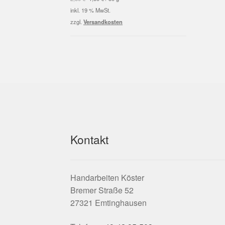
war:
ist:
inkl. 19 % MwSt.
2,50 €
1,50 €.
zzgl.
Versandkosten
Kontakt
Handarbeiten Köster
Bremer Straße 52
27321 Emtinghausen