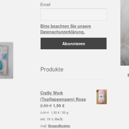
Email
Bitte beachten Sie unsere
Datenschutzerklärung.
Produkte
CraSy Work
(Topflappengarn) Rosa
Ursprünglicher
Aktueller
2,50
€
1,50
€
Preis
Preis
2,50
€
1,50
€
/
50
g
war:
ist:
inkl. 19 % MwSt.
2,50 €
1,50 €.
zzgl.
Versandkosten