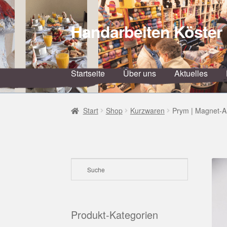
Handarbeiten Köster
Zur
Zum
Navigation
Inhalt
springen
springen
Startseite
Über uns
Aktuelles
Start
Shop
Kurzwaren
Prym | Magnet-
Produkt-Kategorien