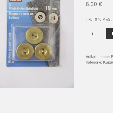
6,30
€
inkl. 19 % MwSt.
Prym
|
Magnet-
Annähknöpfe
Menge
Artikelnummer:
P
Kategorie:
Kurz