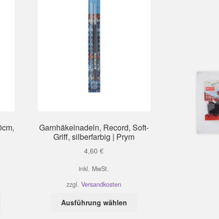
0cm,
Garnhäkelnadeln, Record, Soft-
Griff, silberfarbig | Prym
4,60
€
inkl. MwSt.
zzgl.
Versandkosten
Dieses
Dieses
Ausführung wählen
Produkt
Produkt