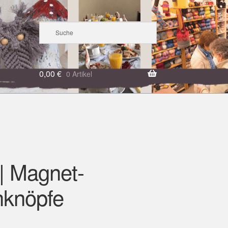
0,00
€
0 Artikel
| Magnet-
knöpfe