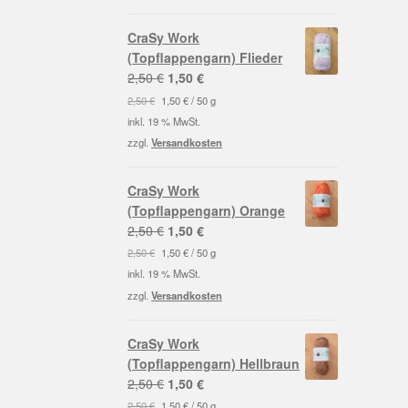
CraSy Work
(Topflappengarn) Flieder
Ursprünglicher
Aktueller
2,50
€
1,50
€
Preis
Preis
2,50
€
1,50
€
/
50
g
war:
ist:
inkl. 19 % MwSt.
2,50 €
1,50 €.
zzgl.
Versandkosten
CraSy Work
(Topflappengarn) Orange
Ursprünglicher
Aktueller
2,50
€
1,50
€
Preis
Preis
2,50
€
1,50
€
/
50
g
war:
ist:
inkl. 19 % MwSt.
2,50 €
1,50 €.
zzgl.
Versandkosten
CraSy Work
(Topflappengarn) Hellbraun
Ursprünglicher
Aktueller
2,50
€
1,50
€
Preis
Preis
2,50
€
1,50
€
/
50
g