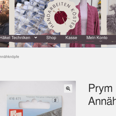
Häkel Techniken
Shop
Kasse
Mein Konto
Annähknöpfe
Prym 
Annäh
🔍