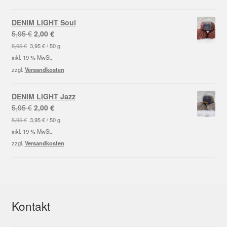
DENIM LIGHT Soul
Ursprünglicher
Aktueller
5,95
€
2,00
€
Preis
Preis
5,95
€
3,95
€
/
50
g
war:
ist:
inkl. 19 % MwSt.
5,95 €
2,00 €.
zzgl.
Versandkosten
DENIM LIGHT Jazz
Ursprünglicher
Aktueller
5,95
€
2,00
€
Preis
Preis
5,95
€
3,95
€
/
50
g
war:
ist:
inkl. 19 % MwSt.
5,95 €
2,00 €.
zzgl.
Versandkosten
Kontakt