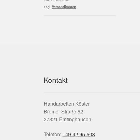
5,95 €
2,00 €.
zzgl.
Versandkosten
Kontakt
Handarbeiten Köster
Bremer Straße 52
27321 Emtinghausen
Telefon:
+49-42 95-503