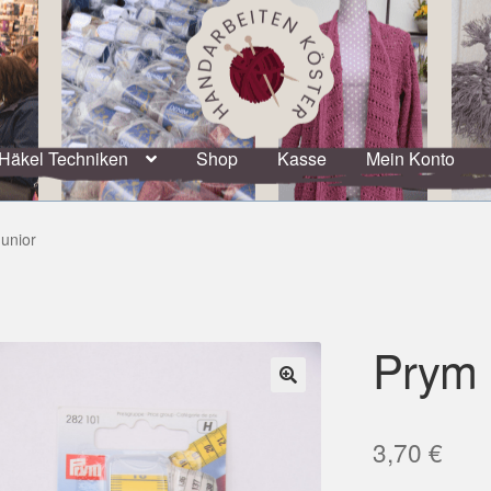
Häkel Techniken
Shop
Kasse
Mein Konto
unior
Prym 
🔍
3,70
€