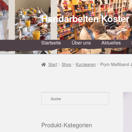
Handarbeiten Köster
Zur
Zum
Navigation
Inhalt
springen
springen
Startseite
Über uns
Aktuelles
Start
Shop
Kurzwaren
Prym Maßband J
Produkt-Kategorien