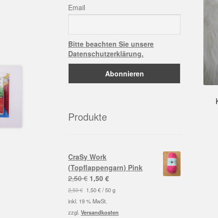
Email
Bitte beachten Sie unsere
Datenschutzerklärung.
Produkte
CraSy Work
(Topflappengarn) Pink
Ursprünglicher
Aktueller
2,50
€
1,50
€
Preis
Preis
2,50
€
1,50
€
/
50
g
war:
ist:
inkl. 19 % MwSt.
2,50 €
1,50 €.
zzgl.
Versandkosten