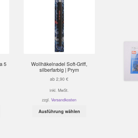
a 5
Wollhäkelnadel Soft-Griff,
silberfarbig | Prym
ab
2,90
€
inkl. MwSt.
zzgl.
Versandkosten
Dieses
Dieses
Ausführung wählen
Produkt
Produkt
weist
weist
mehrere
mehrere
Varianten
Varianten