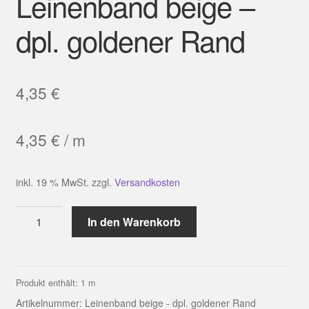
Leinenband beige –
dpl. goldener Rand
4,35
€
4,35
€
/
m
inkl. 19 % MwSt.
zzgl.
Versandkosten
Leinenband
In den Warenkorb
beige
-
dpl.
goldener
Produkt enthält: 1
m
Rand
Artikelnummer:
Leinenband beige - dpl. goldener Rand