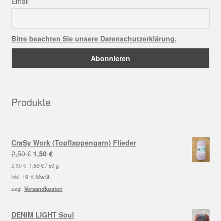
Email
Bitte beachten Sie unsere Datenschutzerklärung.
Produkte
CraSy Work (Topflappengarn) Flieder
Ursprünglicher
Aktueller
2,50
€
1,50
€
Preis
Preis
2,50
€
1,50
€
/
50
g
war:
ist:
inkl. 19 % MwSt.
2,50 €
1,50 €.
zzgl.
Versandkosten
DENIM LIGHT Soul