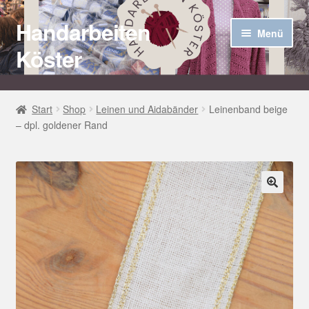
Handarbeiten
Zur
Zum
Menü
Navigation
Inhalt
Köster
springen
springen
Startseite
Start
Shop
Leinen und Aidabänder
Leinenband beige
– dpl. goldener Rand
Über uns
Aktuelles
Unter
Häkel Techniken
🔍
öffnen
Shop
Kasse