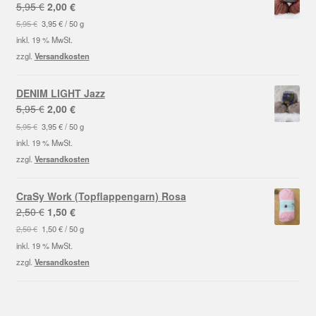
Ursprünglicher
Aktueller
5,95
€
2,00
€
Preis
Preis
5,95
€
3,95
€
/
50
g
war:
ist:
inkl. 19 % MwSt.
5,95 €
2,00 €.
zzgl.
Versandkosten
DENIM LIGHT Jazz
Ursprünglicher
Aktueller
5,95
€
2,00
€
Preis
Preis
5,95
€
3,95
€
/
50
g
war:
ist:
inkl. 19 % MwSt.
5,95 €
2,00 €.
zzgl.
Versandkosten
CraSy Work (Topflappengarn) Rosa
Ursprünglicher
Aktueller
2,50
€
1,50
€
Preis
Preis
2,50
€
1,50
€
/
50
g
war:
ist:
inkl. 19 % MwSt.
2,50 €
1,50 €.
zzgl.
Versandkosten