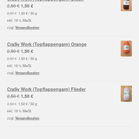
Ursprünglicher
Aktueller
2,50
€
1,50
€
Preis
Preis
2,50
€
1,50
€
/
50
g
war:
ist:
inkl. 19 % MwSt.
2,50 €
1,50 €.
zzgl.
Versandkosten
CraSy Work (Topflappengarn) Orange
Ursprünglicher
Aktueller
2,50
€
1,50
€
Preis
Preis
2,50
€
1,50
€
/
50
g
war:
ist:
inkl. 19 % MwSt.
2,50 €
1,50 €.
zzgl.
Versandkosten
CraSy Work (Topflappengarn) Flieder
Ursprünglicher
Aktueller
2,50
€
1,50
€
Preis
Preis
2,50
€
1,50
€
/
50
g
war:
ist:
inkl. 19 % MwSt.
2,50 €
1,50 €.
zzgl.
Versandkosten