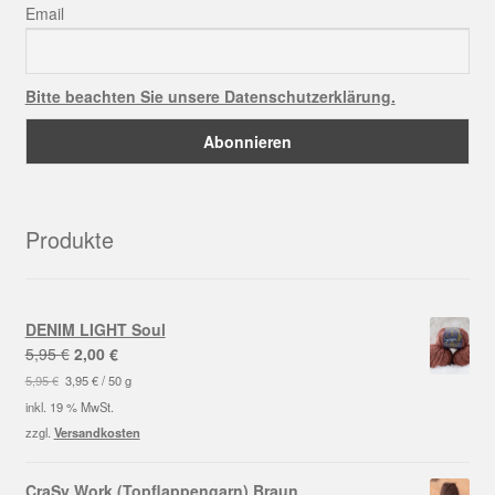
Email
Bitte beachten Sie unsere Datenschutzerklärung.
Produkte
DENIM LIGHT Soul
Ursprünglicher
Aktueller
5,95
€
2,00
€
Preis
Preis
5,95
€
3,95
€
/
50
g
war:
ist:
inkl. 19 % MwSt.
5,95 €
2,00 €.
zzgl.
Versandkosten
CraSy Work (Topflappengarn) Braun