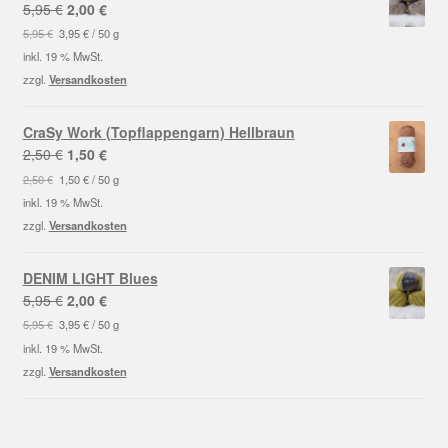
Ursprünglicher
Aktueller
5,95
€
2,00
€
Preis
Preis
5,95
€
3,95
€
/
50
g
war:
ist:
inkl. 19 % MwSt.
5,95 €
2,00 €.
zzgl.
Versandkosten
CraSy Work (Topflappengarn) Hellbraun
Ursprünglicher
Aktueller
2,50
€
1,50
€
Preis
Preis
2,50
€
1,50
€
/
50
g
war:
ist:
inkl. 19 % MwSt.
2,50 €
1,50 €.
zzgl.
Versandkosten
DENIM LIGHT Blues
Ursprünglicher
Aktueller
5,95
€
2,00
€
Preis
Preis
5,95
€
3,95
€
/
50
g
war:
ist:
inkl. 19 % MwSt.
5,95 €
2,00 €.
zzgl.
Versandkosten