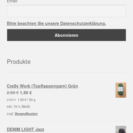
Email
Bitte beachten Sie unsere Datenschutzerklärung.
Produkte
CraSy Work (Topflappengarn) Grün
Ursprünglicher
Aktueller
2,50
€
1,50
€
Preis
Preis
2,50
€
1,50
€
/
50
g
war:
ist:
inkl. 19 % MwSt.
2,50 €
1,50 €.
zzgl.
Versandkosten
DENIM LIGHT Jazz