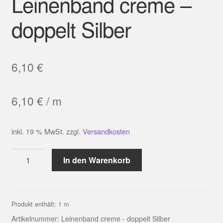
Leinenband creme –
doppelt Silber
6,10
€
6,10
€
/
m
inkl. 19 % MwSt.
zzgl.
Versandkosten
Leinenband
In den Warenkorb
creme
-
doppelt
Silber
Produkt enthält: 1
m
Menge
Artikelnummer:
Leinenband creme - doppelt Silber