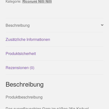
Rosa
Kategorie:
Ricorumi Nilli Nilli
Menge
Beschreibung
Zusätzliche Informationen
Produktsicherheit
Rezensionen (0)
Beschreibung
Produktbeschreibung
Das superflauschige Garn im süßen 25g-Knäuel