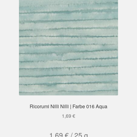
Ricorumi Nilli Nilli | Farbe 016 Aqua
1,69
€
1,69
€
/
25
g