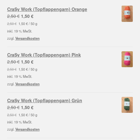
CraSy Work (Topflappengarn) Orange
Ursprünglicher
Aktueller
2,50
€
1,50
€
Preis
Preis
2,50
€
1,50
€
/
50
g
war:
ist:
inkl. 19 % MwSt.
2,50 €
1,50 €.
zzgl.
Versandkosten
CraSy Work (Topflappengarn) Pink
Ursprünglicher
Aktueller
2,50
€
1,50
€
Preis
Preis
2,50
€
1,50
€
/
50
g
war:
ist:
inkl. 19 % MwSt.
2,50 €
1,50 €.
zzgl.
Versandkosten
CraSy Work (Topflappengarn) Grün
Ursprünglicher
Aktueller
2,50
€
1,50
€
Preis
Preis
2,50
€
1,50
€
/
50
g
war:
ist:
inkl. 19 % MwSt.
2,50 €
1,50 €.
zzgl.
Versandkosten