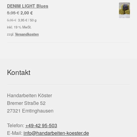
DENIM LIGHT Blues
Ursprünglicher
Aktueller
5,95
€
2,00
€
Preis
Preis
5,95
€
3,95
€
/
50
g
war:
ist:
inkl. 19 % MwSt.
5,95 €
2,00 €.
zzgl.
Versandkosten
Kontakt
Handarbeiten Köster
Bremer Straße 52
27321 Emtinghausen
Telefon:
+49-42 95-503
E-Mail:
info@handarbeiten-koester.de