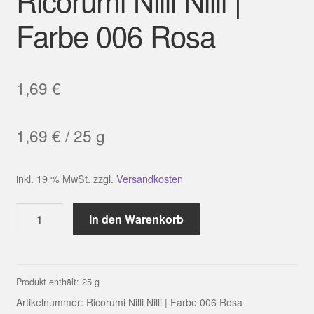
Farbe 006 Rosa
1,69
€
1,69
€
/
25
g
inkl. 19 % MwSt.
zzgl.
Versandkosten
Ricorumi
In den Warenkorb
Nilli
Nilli
|
Farbe
Produkt enthält: 25
g
006
Artikelnummer:
Ricorumi Nilli Nilli | Farbe 006 Rosa