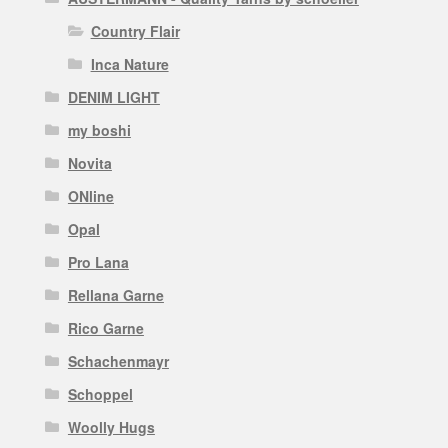
Country Flair
Inca Nature
DENIM LIGHT
my boshi
Novita
ONline
Opal
Pro Lana
Rellana Garne
Rico Garne
Schachenmayr
Schoppel
Woolly Hugs