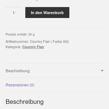
Country
In den Warenkorb
Flair
|
Farbe
002
Produkt enthält: 50
g
Menge
Artikelnummer:
Country Flair | Farbe 002
Kategorie:
Country Flair
Beschreibung
Rezensionen (0)
Beschreibung