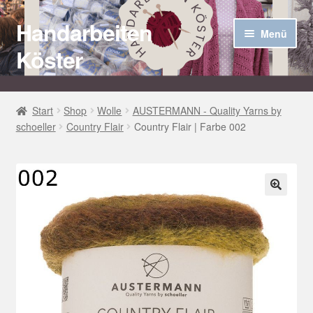
Handarbeiten
Zur
Zum
Menü
Navigation
Inhalt
Köster
springen
springen
Startseite
Start
Shop
Wolle
AUSTERMANN - Quality Yarns by
schoeller
Country Flair
Country Flair | Farbe 002
Über uns
Aktuelles
Unter
Häkel Techniken
🔍
öffnen
Shop
Kasse