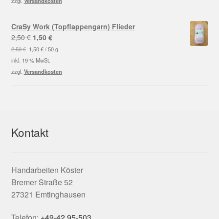
zzgl.
Versandkosten
CraSy Work (Topflappengarn) Flieder
Ursprünglicher
Aktueller
2,50
€
1,50
€
Preis
Preis
2,50
€
1,50
€
/
50
g
war:
ist:
inkl. 19 % MwSt.
2,50 €
1,50 €.
zzgl.
Versandkosten
Kontakt
Handarbeiten Köster
Bremer Straße 52
27321 Emtinghausen
Telefon:
+49-42 95-503