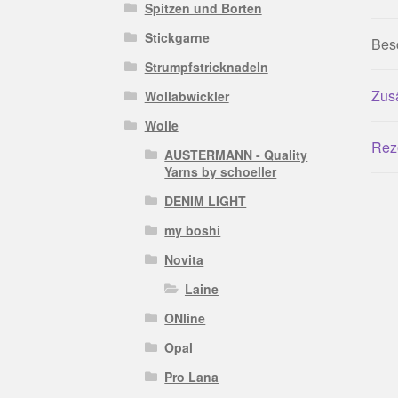
Spitzen und Borten
Stickgarne
Bes
Strumpfstricknadeln
Zusä
Wollabwickler
Wolle
Rez
AUSTERMANN - Quality
Yarns by schoeller
DENIM LIGHT
my boshi
Novita
Laine
ONline
Opal
Pro Lana