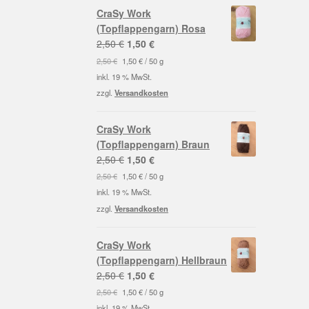
CraSy Work
(Topflappengarn) Rosa
Ursprünglicher
Aktueller
2,50
€
1,50
€
Preis
Preis
2,50
€
1,50
€
/
50
g
war:
ist:
inkl. 19 % MwSt.
2,50 €
1,50 €.
zzgl.
Versandkosten
CraSy Work
(Topflappengarn) Braun
Ursprünglicher
Aktueller
2,50
€
1,50
€
Preis
Preis
2,50
€
1,50
€
/
50
g
war:
ist:
inkl. 19 % MwSt.
2,50 €
1,50 €.
zzgl.
Versandkosten
CraSy Work
(Topflappengarn) Hellbraun
Ursprünglicher
Aktueller
2,50
€
1,50
€
Preis
Preis
2,50
€
1,50
€
/
50
g
war:
ist:
inkl. 19 % MwSt.