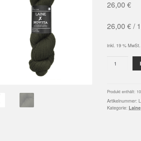
26,00
€
26,00
€
/
1
inkl. 19 % MwSt.
Laine
4fädig
Col.
3651
Kiefernwald
Produkt enthält: 1
Menge
Artikelnummer:
L
Kategorie:
Laine