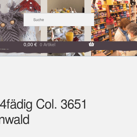
0,00
€
0 Artikel
4fädig Col. 3651
rnwald