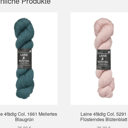
nliche Produkte
e 4fädig Col. 1661 Meliertes
Laine 4fädig Col. 5291
Blaugrün
Flüsterndes Blütenblatt
26,00
€
26,00
€