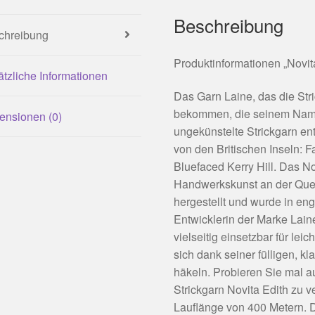
Beschreibung
chreibung
Produktinformationen „Novit
tzliche Informationen
Das Garn Laine, das die Stri
bekommen, die seinem Name
ensionen (0)
ungekünstelte Strickgarn ent
von den Britischen Inseln: F
Bluefaced Kerry Hill. Das N
Handwerkskunst an der Quel
hergestellt und wurde in en
Entwicklerin der Marke Lain
vielseitig einsetzbar für le
sich dank seiner fülligen, 
häkeln. Probieren Sie mal 
Strickgarn Novita Edith zu v
Lauflänge von 400 Metern. D