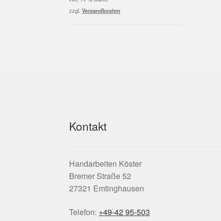
2,50 €
1,50 €.
zzgl.
Versandkosten
Kontakt
Handarbeiten Köster
Bremer Straße 52
27321 Emtinghausen
Telefon:
+49-42 95-503