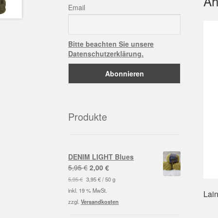
Äh
Email
Bitte beachten Sie unsere
Datenschutzerklärung.
Produkte
DENIM LIGHT Blues
Ursprünglicher
Aktueller
5,95
€
2,00
€
Preis
Preis
5,95
€
3,95
€
/
50
g
war:
ist:
inkl. 19 % MwSt.
Lain
5,95 €
2,00 €.
zzgl.
Versandkosten