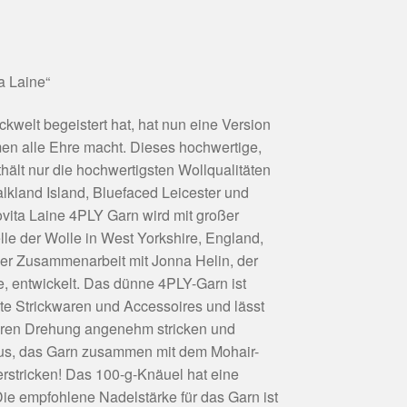
a Laine“
ckwelt begeistert hat, hat nun eine Version
n alle Ehre macht. Dieses hochwertige,
hält nur die hochwertigsten Wollqualitäten
alkland Island, Bluefaced Leicester und
ovita Laine 4PLY Garn wird mit großer
le der Wolle in West Yorkshire, England,
ger Zusammenarbeit mit Jonna Helin, der
e, entwickelt. Das dünne 4PLY-Garn ist
ichte Strickwaren und Accessoires und lässt
klaren Drehung angenehm stricken und
aus, das Garn zusammen mit dem Mohair-
erstricken! Das 100-g-Knäuel hat eine
ie empfohlene Nadelstärke für das Garn ist