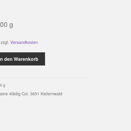
00
g
zzgl.
Versandkosten
In den Warenkorb
00
g
aine 4fädig Col. 3651 Kiefernwald