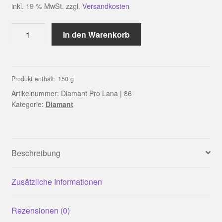
inkl. 19 % MwSt.
zzgl.
Versandkosten
Diamant
In den Warenkorb
Pro
Lana
|
86
Produkt enthält: 150
g
Menge
Artikelnummer:
Diamant Pro Lana | 86
Kategorie:
Diamant
Beschreibung
Zusätzliche Informationen
Rezensionen (0)