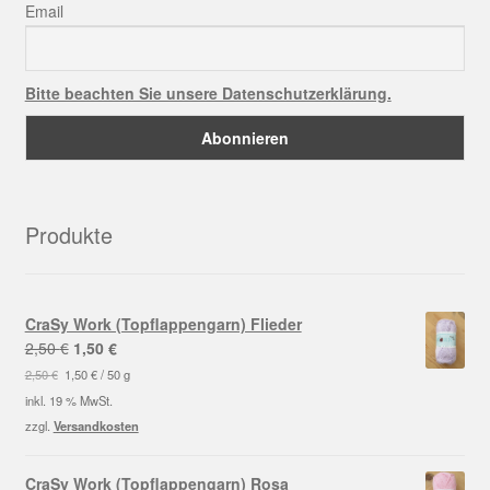
Email
Bitte beachten Sie unsere Datenschutzerklärung.
Produkte
CraSy Work (Topflappengarn) Flieder
Ursprünglicher
Aktueller
2,50
€
1,50
€
Preis
Preis
2,50
€
1,50
€
/
50
g
war:
ist:
inkl. 19 % MwSt.
2,50 €
1,50 €.
zzgl.
Versandkosten
CraSy Work (Topflappengarn) Rosa