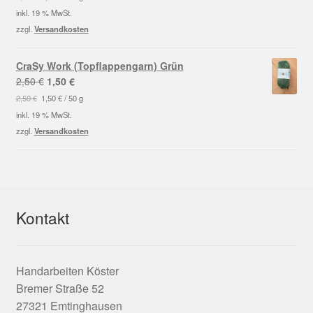
war:
ist:
inkl. 19 % MwSt.
2,50 €
1,50 €.
zzgl.
Versandkosten
CraSy Work (Topflappengarn) Grün
Ursprünglicher
Aktueller
2,50
€
1,50
€
Preis
Preis
2,50
€
1,50
€
/
50
g
war:
ist:
inkl. 19 % MwSt.
2,50 €
1,50 €.
zzgl.
Versandkosten
Kontakt
Handarbeiten Köster
Bremer Straße 52
27321 Emtinghausen