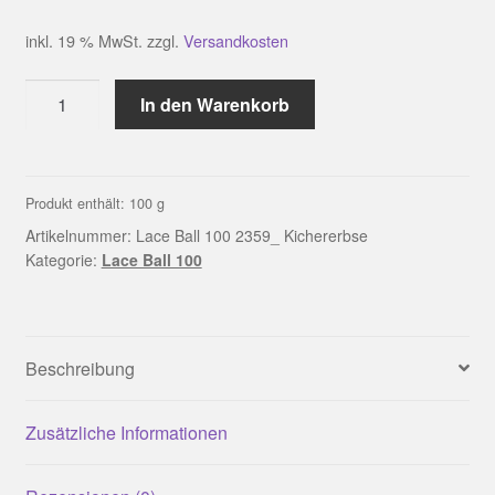
inkl. 19 % MwSt.
zzgl.
Versandkosten
Lace
In den Warenkorb
Ball
100
2359_
Kichererbse
Produkt enthält: 100
g
Menge
Artikelnummer:
Lace Ball 100 2359_ Kichererbse
Kategorie:
Lace Ball 100
Beschreibung
Zusätzliche Informationen