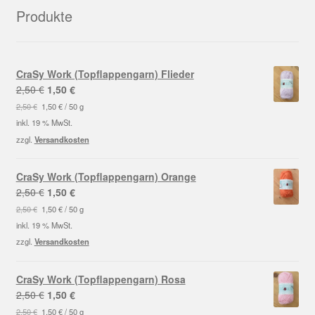
Produkte
CraSy Work (Topflappengarn) Flieder
Ursprünglicher
Aktueller
2,50
€
1,50
€
Preis
Preis
2,50
€
1,50
€
/
50
g
war:
ist:
inkl. 19 % MwSt.
2,50 €
1,50 €.
zzgl.
Versandkosten
CraSy Work (Topflappengarn) Orange
Ursprünglicher
Aktueller
2,50
€
1,50
€
Preis
Preis
2,50
€
1,50
€
/
50
g
war:
ist:
inkl. 19 % MwSt.
2,50 €
1,50 €.
zzgl.
Versandkosten
CraSy Work (Topflappengarn) Rosa
Ursprünglicher
Aktueller
2,50
€
1,50
€
Preis
Preis
2,50
€
1,50
€
/
50
g