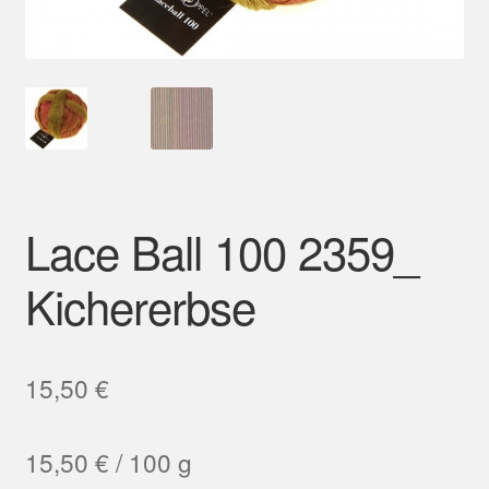
Mein Konto
Lace Ball 100 2359_
Kichererbse
15,50
€
15,50
€
/
100
g