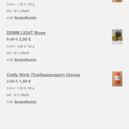
Preis
Preis
2,50
€
1,50
€
/
50
g
war:
ist:
inkl. 19 % MwSt.
2,50 €
1,50 €.
zzgl.
Versandkosten
DENIM LIGHT Blues
Ursprünglicher
Aktueller
5,95
€
2,00
€
Preis
Preis
5,95
€
3,95
€
/
50
g
war:
ist:
inkl. 19 % MwSt.
5,95 €
2,00 €.
zzgl.
Versandkosten
CraSy Work (Topflappengarn) Orange
Ursprünglicher
Aktueller
2,50
€
1,50
€
Preis
Preis
2,50
€
1,50
€
/
50
g
war:
ist:
inkl. 19 % MwSt.
2,50 €
1,50 €.
zzgl.
Versandkosten