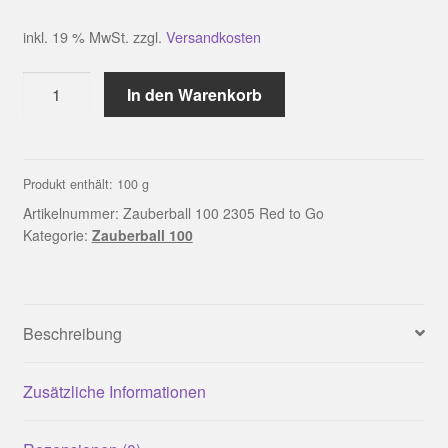
inkl. 19 % MwSt.
zzgl.
Versandkosten
Zauberball
In den Warenkorb
100
2305
Red
to
Produkt enthält: 100
g
Go
Artikelnummer:
Zauberball 100 2305 Red to Go
Menge
Kategorie:
Zauberball 100
Beschreibung
Zusätzliche Informationen