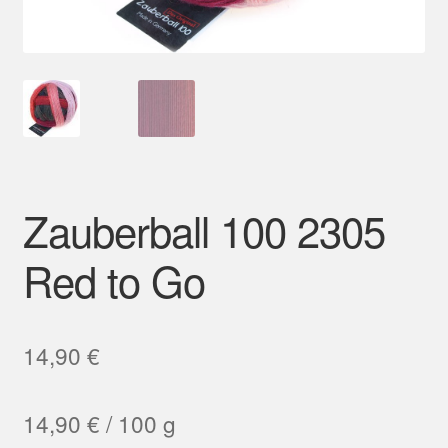
Mein Konto
Zauberball 100 2305
Red to Go
14,90
€
14,90
€
/
100
g