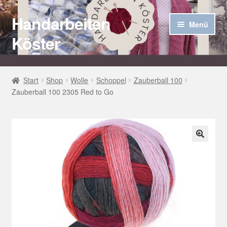
Handarbeiten
Zur
Zum
Menü
Navigation
Inhalt
Köster
springen
springen
Startseite
Start
Shop
Wolle
Schoppel
Zauberball 100
Zauberball 100 2305 Red to Go
Über uns
Aktuelles
Unter
Häkel Techniken
🔍
öffnen
Shop
Kasse