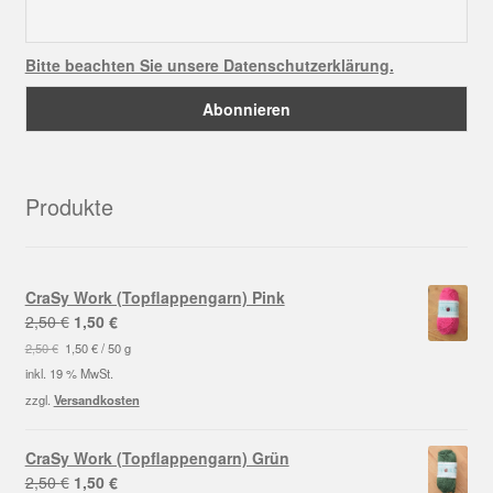
Bitte beachten Sie unsere Datenschutzerklärung.
Produkte
CraSy Work (Topflappengarn) Pink
Ursprünglicher
Aktueller
2,50
€
1,50
€
Preis
Preis
2,50
€
1,50
€
/
50
g
war:
ist:
inkl. 19 % MwSt.
2,50 €
1,50 €.
zzgl.
Versandkosten
CraSy Work (Topflappengarn) Grün
Ursprünglicher
Aktueller
2,50
€
1,50
€