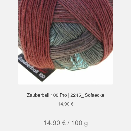
Zauberball 100 Pro | 2245_ Sofaecke
14,90
€
14,90
€
/
100
g