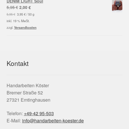
DENIM LIGHT Soul
Ursprünglicher
Aktueller
5,95
€
2,00
€
Preis
Preis
5,95
€
3,95
€
/
50
g
war:
ist:
inkl. 19 % MwSt.
5,95 €
2,00 €.
zzgl.
Versandkosten
Kontakt
Handarbeiten Köster
Bremer Straße 52
27321 Emtinghausen
Telefon:
+49-42 95-503
E-Mail:
info@handarbeiten-koester.de