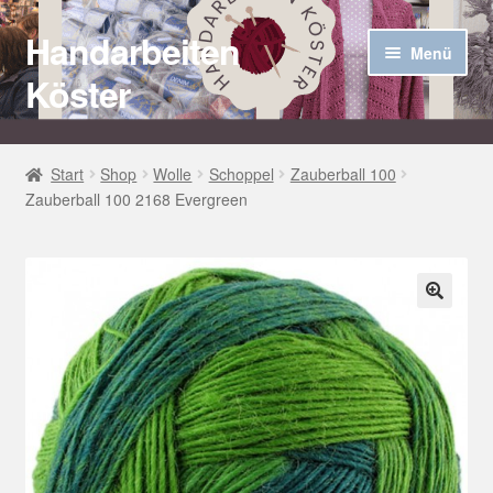
Handarbeiten
Zur
Zum
Menü
Navigation
Inhalt
Köster
springen
springen
Startseite
Start
Shop
Wolle
Schoppel
Zauberball 100
Zauberball 100 2168 Evergreen
Über uns
Aktuelles
Unter
Häkel Techniken
🔍
öffnen
Shop
Kasse