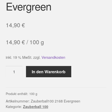
Evergreen
14,90
€
14,90
€
/
100
g
inkl. 19 % MwSt.
zzgl.
Versandkosten
Zauberball
In den Warenkorb
100
2168
Evergreen
Menge
Produkt enthält: 100
g
Artikelnummer:
Zauberball100 2168 Evergreen
Kategorie:
Zauberball 100