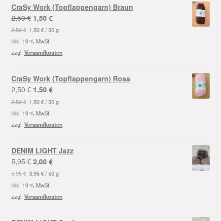
CraSy Work (Topflappengarn) Braun
Ursprünglicher
Aktueller
2,50
€
1,50
€
Preis
Preis
2,50
€
1,50
€
/
50
g
war:
ist:
inkl. 19 % MwSt.
2,50 €
1,50 €.
zzgl.
Versandkosten
CraSy Work (Topflappengarn) Rosa
Ursprünglicher
Aktueller
2,50
€
1,50
€
Preis
Preis
2,50
€
1,50
€
/
50
g
war:
ist:
inkl. 19 % MwSt.
2,50 €
1,50 €.
zzgl.
Versandkosten
DENIM LIGHT Jazz
Ursprünglicher
Aktueller
5,95
€
2,00
€
Preis
Preis
5,95
€
3,95
€
/
50
g
war:
ist:
inkl. 19 % MwSt.
5,95 €
2,00 €.
zzgl.
Versandkosten