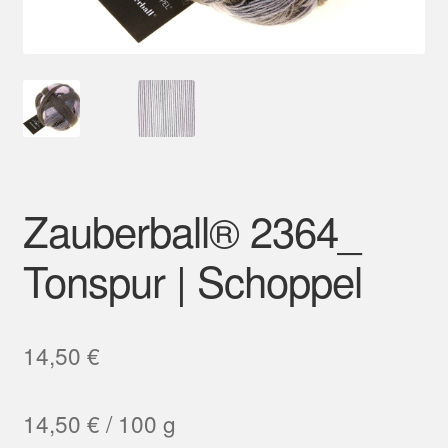
Mein Konto
Zauberball® 2364_
Tonspur | Schoppel
14,50
€
14,50
€
/
100
g