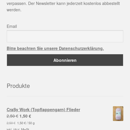
verpassen. Der Newsletter kann jederzeit kostenlos abbestellt
werden.
Email
Bitte beachten Sie unsere Datenschutzerklärung.
Produkte
CraSy Work (Topflappengarn) Flieder
Ursprünglicher
Aktueller
2,50
€
1,50
€
Preis
Preis
2,50
€
1,50
€
/
50
g
war:
ist:
inkl. 19 % MwSt.