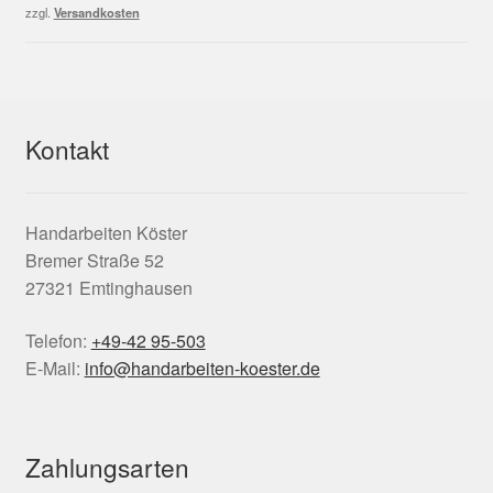
2,50 €
1,50 €.
zzgl.
Versandkosten
Kontakt
Handarbeiten Köster
Bremer Straße 52
27321 Emtinghausen
Telefon:
+49-42 95-503
E-Mail:
info@handarbeiten-koester.de
Zahlungsarten