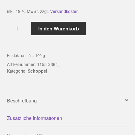
inkl. 19 % MwSt.
zzgl.
Versandkosten
Zauberball®
In den Warenkorb
2364_
Tonspur
|
Schoppel
Produkt enthält: 100
g
Menge
Artikelnummer:
1155-2364_
Kategorie:
Schoppel
Beschreibung
Zusätzliche Informationen