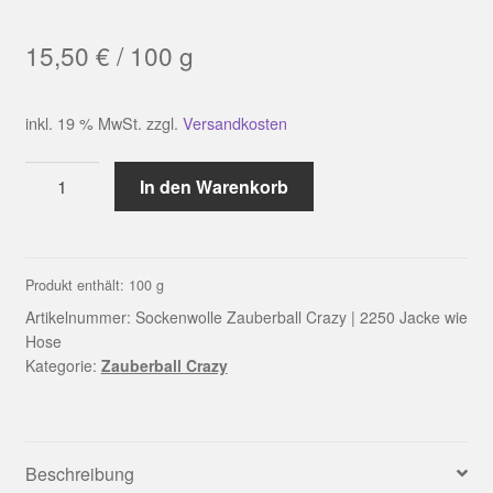
15,50
€
/
100
g
inkl. 19 % MwSt.
zzgl.
Versandkosten
Sockenwolle
In den Warenkorb
Zauberball
Crazy
|
2250
Produkt enthält: 100
g
Jacke
Artikelnummer:
Sockenwolle Zauberball Crazy | 2250 Jacke wie
wie
Hose
Kategorie:
Zauberball Crazy
Hose
Menge
Beschreibung