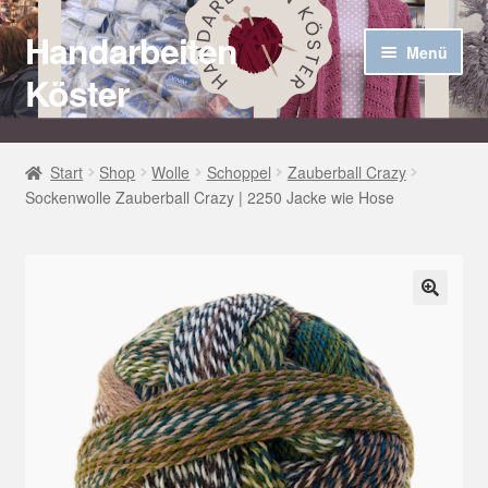
Handarbeiten
Zur
Zum
Menü
Navigation
Inhalt
Köster
springen
springen
Startseite
Start
Shop
Wolle
Schoppel
Zauberball Crazy
Sockenwolle Zauberball Crazy | 2250 Jacke wie Hose
Über uns
Aktuelles
Unter
Häkel Techniken
🔍
öffnen
Shop
Kasse