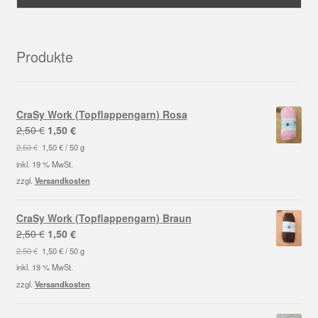
Produkte
CraSy Work (Topflappengarn) Rosa
Ursprünglicher
Aktueller
2,50
€
1,50
€
Preis
Preis
2,50
€
1,50
€
/
50
g
war:
ist:
inkl. 19 % MwSt.
2,50 €
1,50 €.
zzgl.
Versandkosten
CraSy Work (Topflappengarn) Braun
Ursprünglicher
Aktueller
2,50
€
1,50
€
Preis
Preis
2,50
€
1,50
€
/
50
g
war:
ist:
inkl. 19 % MwSt.
2,50 €
1,50 €.
zzgl.
Versandkosten