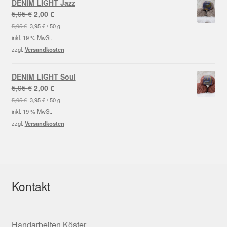
DENIM LIGHT Jazz
Ursprünglicher
Aktueller
5,95
€
2,00
€
Preis
Preis
5,95
€
3,95
€
/
50
g
war:
ist:
inkl. 19 % MwSt.
5,95 €
2,00 €.
zzgl.
Versandkosten
DENIM LIGHT Soul
Ursprünglicher
Aktueller
5,95
€
2,00
€
Preis
Preis
5,95
€
3,95
€
/
50
g
war:
ist:
inkl. 19 % MwSt.
5,95 €
2,00 €.
zzgl.
Versandkosten
Kontakt
Handarbeiten Köster