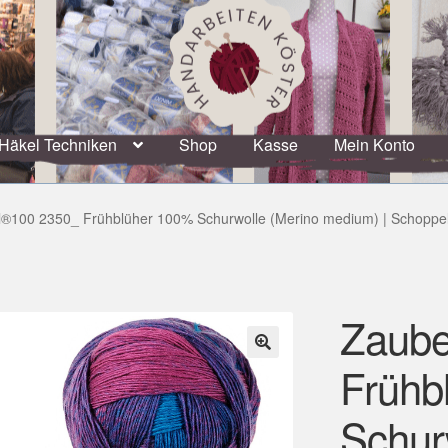
Häkel Techniken
Shop
Kasse
Mein Konto
l®100 2350_ Frühblüher 100% Schurwolle (Merino medium) | Schoppe
Zaube
Frühb
🔍
Schur