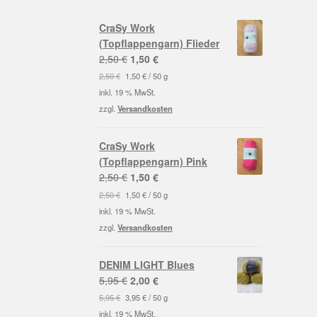
CraSy Work
(Topflappengarn) Flieder
Ursprünglicher
Aktueller
2,50
€
1,50
€
Preis
Preis
2,50
€
1,50
€
/
50
g
war:
ist:
inkl. 19 % MwSt.
2,50 €
1,50 €.
zzgl.
Versandkosten
CraSy Work
(Topflappengarn) Pink
Ursprünglicher
Aktueller
2,50
€
1,50
€
Preis
Preis
2,50
€
1,50
€
/
50
g
war:
ist:
inkl. 19 % MwSt.
2,50 €
1,50 €.
zzgl.
Versandkosten
DENIM LIGHT Blues
Ursprünglicher
Aktueller
5,95
€
2,00
€
Preis
Preis
5,95
€
3,95
€
/
50
g
war:
ist:
inkl. 19 % MwSt.