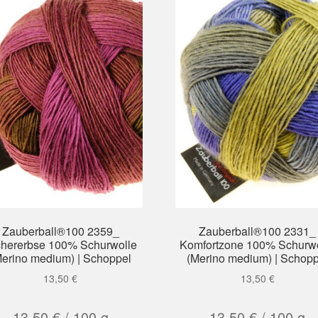
Zauberball®100 2359_
Zauberball®100 2331_
chererbse 100% Schurwolle
Komfortzone 100% Schurwo
Merino medium) | Schoppel
(Merino medium) | Schopp
13,50
€
13,50
€
13,50
€
/
100
g
13,50
€
/
100
g