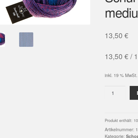
mediu
13,50
€
13,50
€
/
1
inkl. 19 % MwSt.
Zauberball®10
2350_
Frühblüher
100%
Schurwolle
Produkt enthält: 1
(Merino
Artikelnummer:
1
medium)
Kategorie:
Scho