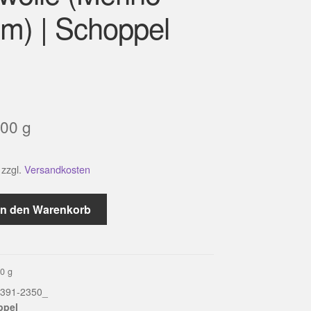
m) | Schoppel
00
g
zzgl.
Versandkosten
0
In den Warenkorb
00
g
391-2350_
ppel