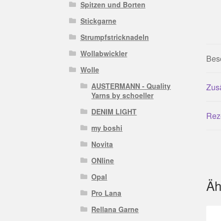
Spitzen und Borten
Stickgarne
Strumpfstricknadeln
Wollabwickler
Bes
Wolle
AUSTERMANN - Quality
Zusä
Yarns by schoeller
DENIM LIGHT
Rez
my boshi
Novita
ONline
Opal
Äh
Pro Lana
Rellana Garne