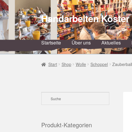
Handarbeiten Köster
Zur
Zum
Navigation
Inhalt
springen
springen
Startseite
Über uns
Aktuelles
Start
Shop
Wolle
Schoppel
Zauberbal
Produkt-Kategorien