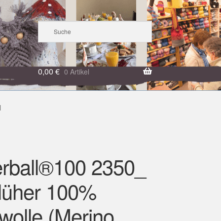
0,00
€
0 Artikel
l
rball®100 2350_
lüher 100%
wolle (Merino