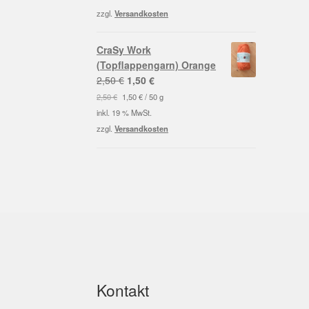
5,95 €
2,00 €.
zzgl.
Versandkosten
CraSy Work
(Topflappengarn) Orange
Ursprünglicher
Aktueller
2,50
€
1,50
€
Preis
Preis
2,50
€
1,50
€
/
50
g
war:
ist:
inkl. 19 % MwSt.
2,50 €
1,50 €.
zzgl.
Versandkosten
Kontakt