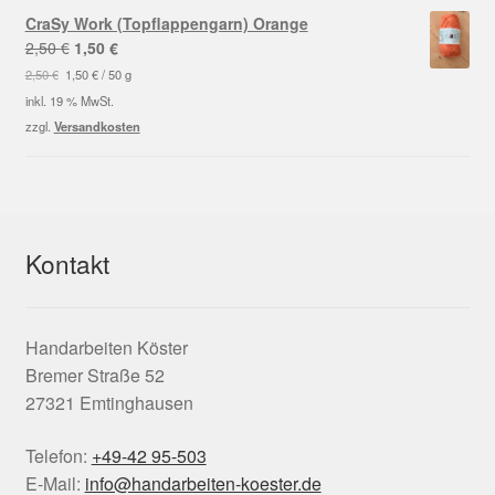
CraSy Work (Topflappengarn) Orange
Ursprünglicher
Aktueller
2,50
€
1,50
€
Preis
Preis
2,50
€
1,50
€
/
50
g
war:
ist:
inkl. 19 % MwSt.
2,50 €
1,50 €.
zzgl.
Versandkosten
Kontakt
Handarbeiten Köster
Bremer Straße 52
27321 Emtinghausen
Telefon:
+49-42 95-503
E-Mail:
info@handarbeiten-koester.de