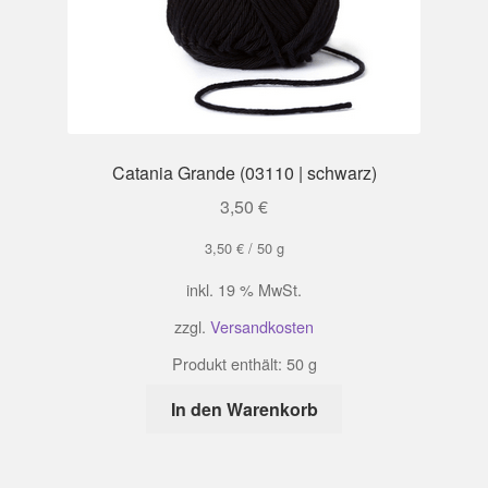
Catania Grande (03110 | schwarz)
3,50
€
3,50
€
/
50
g
inkl. 19 % MwSt.
zzgl.
Versandkosten
Produkt enthält: 50
g
In den Warenkorb