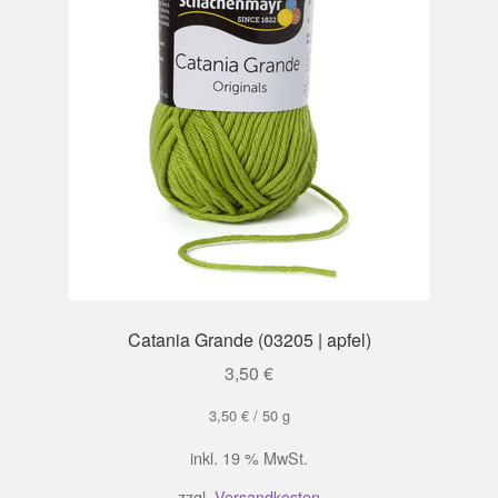
Catania Grande (03205 | apfel)
3,50
€
3,50
€
/
50
g
inkl. 19 % MwSt.
zzgl.
Versandkosten