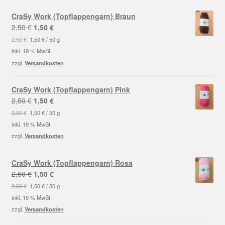
CraSy Work (Topflappengarn) Braun
Ursprünglicher
Aktueller
2,50
€
1,50
€
Preis
Preis
2,50
€
1,50
€
/
50
g
war:
ist:
inkl. 19 % MwSt.
2,50 €
1,50 €.
zzgl.
Versandkosten
CraSy Work (Topflappengarn) Pink
Ursprünglicher
Aktueller
2,50
€
1,50
€
Preis
Preis
2,50
€
1,50
€
/
50
g
war:
ist:
inkl. 19 % MwSt.
2,50 €
1,50 €.
zzgl.
Versandkosten
CraSy Work (Topflappengarn) Rosa
Ursprünglicher
Aktueller
2,50
€
1,50
€
Preis
Preis
2,50
€
1,50
€
/
50
g
war:
ist:
inkl. 19 % MwSt.
2,50 €
1,50 €.
zzgl.
Versandkosten