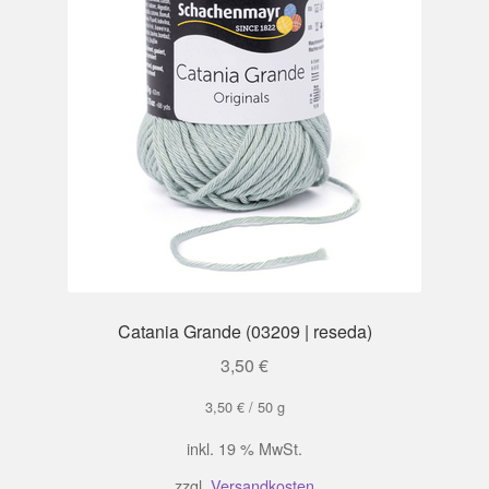
Catania Grande (03209 | reseda)
3,50
€
3,50
€
/
50
g
inkl. 19 % MwSt.
zzgl.
Versandkosten