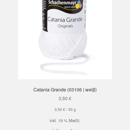
Catania Grande (03106 | weiβ)
3,50
€
3,50
€
/
50
g
inkl. 19 % MwSt.