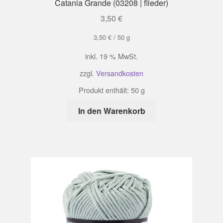
Catania Grande (03208 | flieder)
3,50
€
3,50
€
/
50
g
inkl. 19 % MwSt.
zzgl.
Versandkosten
Produkt enthält: 50
g
In den Warenkorb