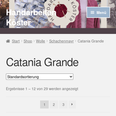
Handarbeiten
Zur
Zum
Menü
Navigation
Inhalt
Köster
springen
springen
Startseite
Start
Shop
Wolle
Schachenmayr
Catania Grande
Über uns
Catania Grande
Aktuelles
Unter
Häkel Techniken
öffnen
Shop
Ergebnisse 1 – 12 von 29 werden angezeigt
Kasse
1
2
3