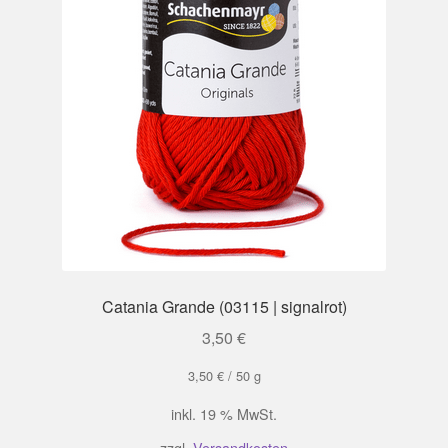
Catania Grande (03115 | signalrot)
3,50
€
3,50
€
/
50
g
inkl. 19 % MwSt.
zzgl.
Versandkosten